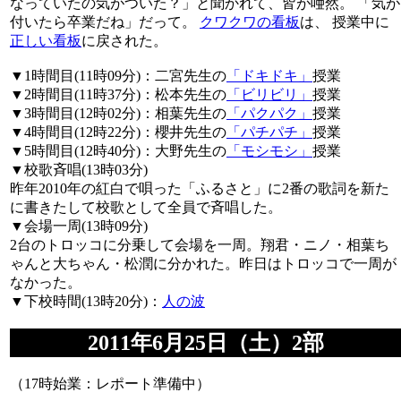
なっていたの気がついた？」と聞かれて、皆が唖然。 「気が
付いたら卒業だね」だって。
クワクワの看板
は、 授業中に
正しい看板
に戻された。
▼1時間目(11時09分)：二宮先生の
「ドキドキ」
授業
▼2時間目(11時37分)：松本先生の
「ビリビリ」
授業
▼3時間目(12時02分)：相葉先生の
「パクパク」
授業
▼4時間目(12時22分)：櫻井先生の
「パチパチ」
授業
▼5時間目(12時40分)：大野先生の
「モシモシ」
授業
▼校歌斉唱(13時03分)
昨年2010年の紅白で唄った「ふるさと」に2番の歌詞を新た
に書きたして校歌として全員で斉唱した。
▼会場一周(13時09分)
2台のトロッコに分乗して会場を一周。翔君・ニノ・相葉ち
ゃんと大ちゃん・松潤に分かれた。昨日はトロッコで一周が
なかった。
▼下校時間(13時20分)：
人の波
2011年6月25日（土）2部
（17時始業：レポート準備中）