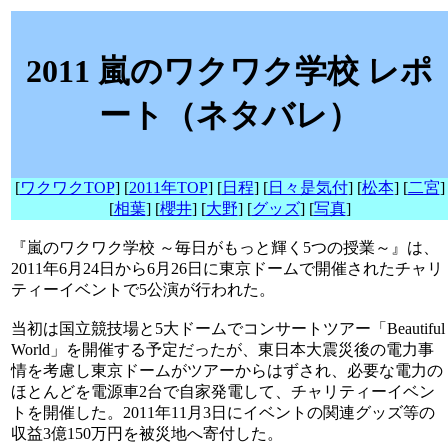
2011 嵐のワクワク学校 レポ
ート（ネタバレ）
[
ワクワクTOP
] [
2011年TOP
] [
日程
] [
日々是気付
] [
松本
] [
二宮
]
[
相葉
] [
櫻井
] [
大野
] [
グッズ
] [
写真
]
『嵐のワクワク学校 ～毎日がもっと輝く5つの授業～』は、
2011年6月24日から6月26日に東京ドームで開催されたチャリ
ティーイベントで5公演が行われた。
当初は国立競技場と5大ドームでコンサートツアー「Beautiful
World」を開催する予定だったが、東日本大震災後の電力事
情を考慮し東京ドームがツアーからはずされ、必要な電力の
ほとんどを電源車2台で自家発電して、チャリティーイベン
トを開催した。2011年11月3日にイベントの関連グッズ等の
収益3億150万円を被災地へ寄付した。