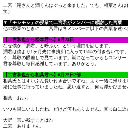
二宮「翔さんと潤くんはぐっと来ました。でも、相葉さんは
笑）
▼「モシモシ」の授業で二宮君がメンバーに感謝した言葉
他の授業のときに、二宮君は各メンバーに以下の言葉を述べ
【二宮和也から松本君へ】6月24日
なぜ僕が「潤君」と呼ぶか。という理由を話します。
潤君は僕より1ヶ月先に事務所に入って15年の付き合いです
く、尊敬の眼差しで見ています。嵐になってからもコンサー
君を尊敬し毎日感謝しています。ありがとう。
【二宮和也から相葉君へ】6月25日2部
相葉氏とはずいぶん長い付き合いですね。よく一緒に帰りま
緒に仕事に行っていましたね。思い返すと、何も浮かびませ
相葉「おい」
いつも隣にいましたね。だけど何もありません。真っ白に近い
大野「言い残すことは?」
二宮「ありません。」