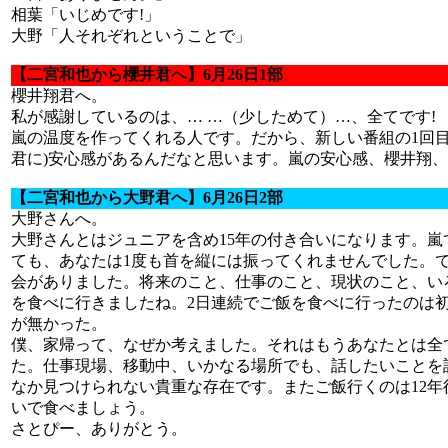
相葉「いじめです!」
大野「人それぞれということで」
【二宮和也から櫻井君へ】6月26日1部
櫻井翔君へ。
私が感謝しているのは、… …（少しためて）…、全てです!
嵐の温度を作ってくれる人です。だから、新しい番組の1回目
君に)安心感があるんだなと思います。嵐の安心感、櫻井翔
【二宮和也から大野君へ】6月26日2部
大野さんへ。
大野さんとはジュニアを含め15年の付き合いになります。嵐
ても、あなたは1度も首を縦には振ってくれませんでした。でも
会がありました。将来のこと、仕事のこと、現状のこと、い
を食べに行きましたね。2日連続でご飯を食べに行ったのは
が無かった。
僕、家帰って、なぜか考えました。それはもうあなたとは全
た。仕事現場、移動中、いかなる場所でも、話したいことを
なか見つけられない貴重な存在です。またご飯行くのは12
いで食べましょう。
さとぴー、ありがとう。