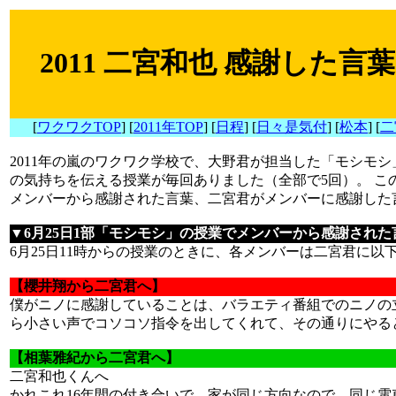
2011 二宮和也 感謝した
[
ワクワクTOP
] [
2011年TOP
] [
日程
] [
日々是気付
] [
松本
] [
二
2011年の嵐のワクワク学校で、大野君が担当した「モシモ
の気持ちを伝える授業が毎回ありました（全部で5回）。 こ
メンバーから感謝された言葉、二宮君がメンバーに感謝した
▼6月25日1部「モシモシ」の授業でメンバーから感謝された
6月25日11時からの授業のときに、各メンバーは二宮君に以
【櫻井翔から二宮君へ】
僕がニノに感謝していることは、バラエティ番組でのニノの
ら小さい声でコソコソ指令を出してくれて、その通りにやる
【相葉雅紀から二宮君へ】
二宮和也くんへ
かれこれ16年間の付き合いで、家が同じ方向なので、同じ