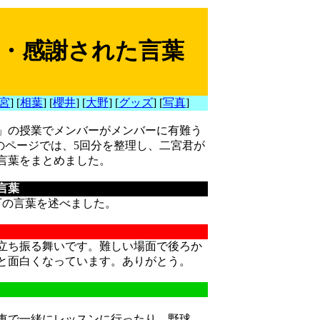
言葉・感謝された言葉
宮
] [
相葉
] [
櫻井
] [
大野
] [
グッズ
] [
写真
]
シ」の授業でメンバーがメンバーに有難う
のページでは、5回分を整理し、二宮君が
言葉をまとめました。
言葉
下の言葉を述べました。
立ち振る舞いです。難しい場面で後ろか
と面白くなっています。ありがとう。
電車で一緒にレッスンに行ったり、野球、