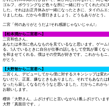
ゴルフ、ボウリングなど色々な所に一緒に行ってくれたのに
した。それはお正月休みが一緒になったときに、タイのムエ
りましたね。だから今度行きましょう。どうもありがとう。
二宮「何のありがとうだよ!それ感謝じゃないじゃん!」
【松本潤から二宮君へ】
二宮和也さん、
あなたは本当に色んなものを見ているなと思います。ゲーム
る。5人でいるときに自分が仕事の話しをして空気が重くな
を和ませてくれる。僕はその空気が好きです。これからもニ
がとう。
【大野智から二宮君へ】
二宮くん、デビューしてから僕に対するスキンシップは変わ
ないだり。正直、嫌なときもありました。それでもあなたは
なったら寂しくなるだろうなと思いました。だからこれから
お願いします。
櫻井「大野さん、ふざけずにと言いながら1番ふざけています
大野「真面目です。」