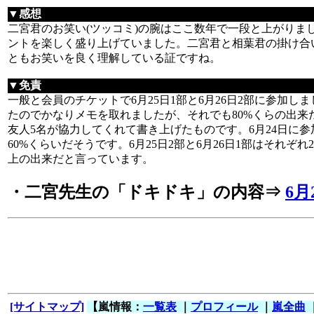
▼感想
二宮君のお笑い(ツッコミ)の腕はここ数年で一段と上がりま
ントを楽しく盛り上げていました。二宮君と相葉君の掛け合
ともお笑いを良く理解している証ですね。
▼免責
一般と会員のチケットで6月25日1部と6月26日2部に参加
たのでかなりメモを取れましたが、それでも80%くらの出来
友人5名が協力してくれて書き上げたものです。6月24日に
60%くらいだそうです。6月25日2部と6月26日1部はそれぞ
上の出来だと言っています。
・二宮先生の「ドキドキ」の内容⇒
6月
[サイトマップ]
【嵐情報：
一覧表
｜
プロフィール
｜
嵐全曲