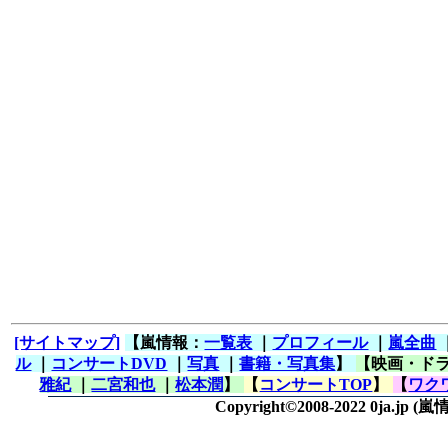
[サイトマップ]
【嵐情報：
一覧表
｜
プロフィール
｜
嵐全曲
ル
｜
コンサートDVD
｜
写真
｜
書籍・写真集
】
【映画・ド
雅紀
｜
二宮和也
｜
松本潤
】
【
コンサートTOP
】
【
ワク
Copyright©2008-2022 0ja.jp
(嵐