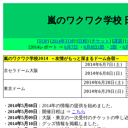
嵐のワクワク学校 日程
[
TOP
] [
2014年TOP
] [
日程
] [
チケット
] [
課題
] [
[2014レポート ⇒
6月7日
・
6月8日1部
・
2部
・
6
嵐のワクワク学校2014 ～友情がもっと深まるドーム合宿～
2014年6月7日(土)
京セラドーム大阪
2014年6月8日(日)
2014年6月28日(土)
東京ドーム
2014年6月29日(日)
・
2014年5月08日
：2014年の情報の提供を始めました。
・
2014年5月09日
：開催日程は ⇒
こちら
・
2014年5月09日
：大阪・東京の一次受付のチケットの申し
・
2014年5月10日
：グッズ情報を掲載しました。