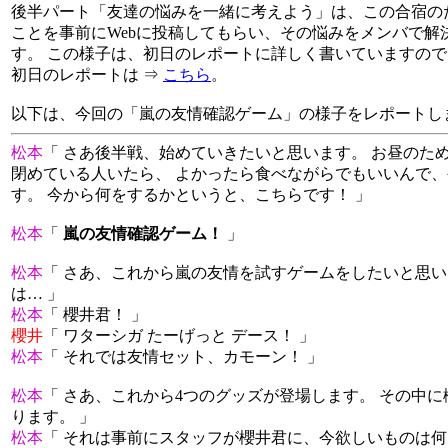
後半パート「友達の悩みを一緒に考えよう」は、この合宿の
ことを事前にWebに投稿してもらい、その悩みをメンバで解
す。 この様子は、初日のレポートに詳しく書いていますの
初日のレポートは ⇒
こちら
。
以下は、今回の「嵐の友情確認ゲーム」の様子をレポートし
松本
「 さあ後半戦、始めていきたいと思います。 お昼のた
閉めている人いたら、 よかったら食べながらでもいいんで
す。 今から何をするかというと、こちらです！ 」
松本
「
嵐の友情確認ゲーム！
」
松本
「 さあ、これから嵐の友情を試すゲームをしたいと思い
は… 」
松本
「 櫻井君！ 」
櫻井
「 ワターシガ たーげっと デース！ 」
松本
「 それでは友情セット、カモーン！ 」
松本
「 さあ、これから4つのグッズが登場します。 その中に
ります。 」
松本
「 それは事前にスタッフが櫻井君に、今欲しいものは何