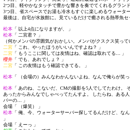
2つ目、軽やかなタッチで豊かな響きを奏でてくれるグラン
3つ目、省スペースでお湯も冷水もすぐに楽しめるウォータ
最後は、自宅が水族館に。見ているだけで癒される熱帯魚セ
松本
「 以上4点になりますが、 」
松本
「 二宮君？ 」
（何かメンバの雰囲気がおかしい。メンバがクスクス笑って
二宮
「 これ、やったほうがいいんですよね？ 」
二宮
「 もうここに関しては友情はね、確認は取れてる… 」
櫻井
「 でも、あれでしょ？ 」
二宮
「 この友情はもう確認できてる。 」
松本
「 （会場の）みんなわかんないよね、なんで俺らが笑っ
松本
「 あのね、こないだ、CMの撮影を5人でしてたわけ。
あったからみんなでしゃべってたんすよ。 したらね、ある
バーの… 」
会場「 （爆笑） 」
松本
「 俺、今、ウォーターサーバー探してるんだけど、な
」
会場「 えーっ 」