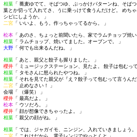
相葉
「 蕎麦ゆでて、そばつゆ、ぶっかけパターンね、そばつ
葉とか切って入れてさ、うに乗っけて食うんだけど。 めち
シピにしようか。 」
二宮
「 いいよ、もう。作っちゃってるから。 」
松本
「 あのさ、ちょっと前聞いたら、家でラムチョップ焼い
相葉
「 ラムチョップ、焼いてました。オーブンで。 」
大野
「 何でも出来るんだね。 」
相葉
「 あと、親父と餃子も握りました。 」
櫻井
「 ミュージックステーション、見たよ。 餃子は包むっ
相葉
「 タモさんに怒られたやつね。 」
相葉
「 それを見てた親父が『え？餃子って包むって言うんだ
二宮
「 止めなさい！ 」
会場「 （爆笑） 」
櫻井
「 最高だよ。 」
松本
「 ウソだろ。 」
櫻井
「 顔が想像できちゃったよ。 」
相葉
「 親父の顔がね。 」
相葉
「 では、ジャガイモ、ニンジン、入れていきましょう。
二宮
「 これはだから、電子レンジでやっとくと 」