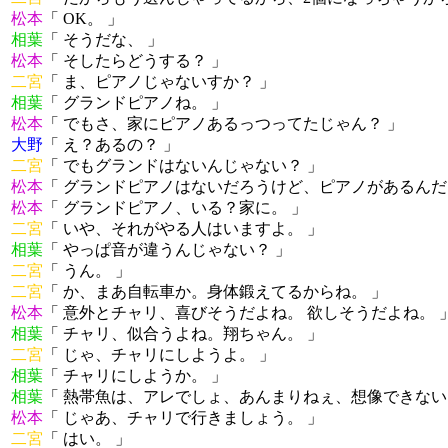
松本
「 OK。 」
相葉
「 そうだな、 」
松本
「 そしたらどうする？ 」
二宮
「 ま、ピアノじゃないすか？ 」
相葉
「 グランドピアノね。 」
松本
「 でもさ、家にピアノあるっつってたじゃん？ 」
大野
「 え？あるの？ 」
二宮
「 でもグランドはないんじゃない？ 」
松本
「 グランドピアノはないだろうけど、ピアノがあるんだ
松本
「 グランドピアノ、いる？家に。 」
二宮
「 いや、それがやる人はいますよ。 」
相葉
「 やっぱ音が違うんじゃない？ 」
二宮
「 うん。 」
二宮
「 か、まあ自転車か。身体鍛えてるからね。 」
松本
「 意外とチャリ、喜びそうだよね。 欲しそうだよね。 
相葉
「 チャリ、似合うよね。翔ちゃん。 」
二宮
「 じゃ、チャリにしようよ。 」
相葉
「 チャリにしようか。 」
相葉
「 熱帯魚は、アレでしょ、あんまりねぇ、想像できない
松本
「 じゃあ、チャリで行きましょう。 」
二宮
「 はい。 」