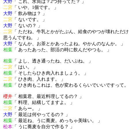
大野
「 これ、水筒は？2つ持ってた？ 」
二宮
「 いや、1個です。 」
大野
「 飲み物は？ 」
二宮
「 ないです。 」
大野
「 ないの？ 」
二宮
「 ただね、牛乳とかがたぶん、給食のやつが壊れただけ
思うんですね。 」
大野
「 なんか、お茶とかあったよね。やかんのなんか。 」
相葉
「 あったあった、部活の時に飲んだやつも。 」
相葉
「 よし、透き通ったね、だいぶね。 」
二宮
「 はい。 」
相葉
「 そしたらひき肉入れましょう。 」
二宮
「 ひき肉、入れます。 」
相葉
「 ひき肉もこれは、色が変わるくらいでいいですって。
櫻井
「 相葉君、最近料理してるの？ 」
相葉
「 料理、結構してますよ。 」
二宮
「 あらー。 」
大野
「 最近は何やってるの？ 」
相葉
「 最近ね、うに蕎麦。めっちゃ美味い。 」
松本
「 うに蕎麦を自分で作る？ 」