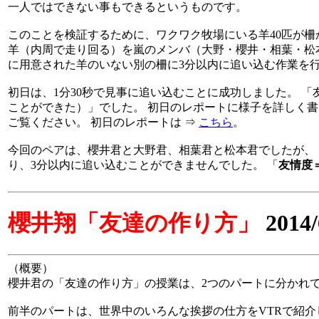
一人ではできない事もできるというものです。
このことを検証するために、ワクワク牧場にいる羊40匹が
羊（内周で走り回る）を嵐のメンバ（大野・櫻井・相葉・松
に用意された羊のいない別の柵に3分以内に追い込む作業を
初日は、1分30秒で見事に追い込むことに成功しました。 「友
ことができた）」でした。 初日のレポートに様子を詳しく
ご覧ください。 初日のレポートは ⇒
こちら
。
今回のペアは、櫻井君と大野君、相葉君と松本君でしたが、
り、3分以内に追い込むことができませんでした。 「
友情度
櫻井翔「友達の作り方」
2014
（概要）
櫻井君の「友達の作り方」の授業は、2つのパートに分かれ
前半のパートは、世界中のいろんな挨拶の仕方をVTRで紹介