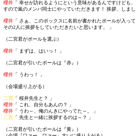
櫻井
「 幸せが訪れるようにという意味があるんですけども、
すので嵐のメンバ同士にやっていただきます！ 挨拶、しまし
櫻井
「 さぁ、このボックスに名前が書かれたボールが入って
その2人に挨拶をしていただきたいと思います。 」
（二宮君がボールを選ぶ）
櫻井
「 まずは、はいっ！ 」
（二宮君が引いたボールは『赤』）
櫻井
「 うわっ！ 」
（会場盛り上がる）
二宮
「 桜井先生と？ 」
櫻井
「 これ、自分もあんの？ 」
櫻井
「 うわ～、俺のんきにやってた～。 」
二宮
「 先生と一緒に挨拶するのは～？ 」
（二宮君が引いたボールは『黄』）
（会場『ワァー、ワァー』大いに盛り上がる）