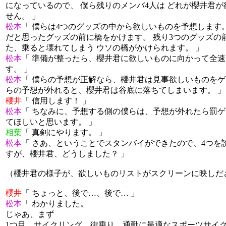
になっているので、 僕ら残りのメンバ4人は どれが櫻井君
せん。 」
松本
「 僕らは4つのグッズの中から欲しいものを予想します
だと思ったグッズの前に橋をかけます。 残り3つのグッズの
た、乗ると壊れてしまう ウソの橋がかけられます。 」
松本
「 準備が整ったら、櫻井君に欲しいものに向かって全
す。 」
松本
「 僕らの予想が正解なら、櫻井君は見事欲しいものをゲ
らの予想が外れると、櫻井君は谷底に落ちてしまいます。 」
櫻井
「 信用します！ 」
松本
「 ちなみに、予想する側の僕らは、予想が外れたら罰ゲ
てほしいと思います。 」
相葉
「 真剣にやります。 」
松本
「 さあ、ということでスタンバイができたので、4つを
すが、櫻井君、どうしました？ 」
（櫻井君の様子が、欲しいものリストがスクリーンに映しだ
櫻井
「 ちょっと、後で…、後で… 」
松本
「 わかりました。
じゃあ、まず
1つ目、サイクリング、街乗り、通勤に最適なスポーツサイ