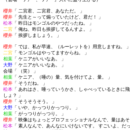
櫻井
「 二宮君、二宮君、あなただ。 」
櫻井
「 先生と～って煽っていたけど、君だ！ 」
松本
「 昨日はモンゴルのやつだったね。 」
二宮
「 俺ね、昨日も挨拶してるんすよ。 」
櫻井
「 挨拶しましょう。 」
櫻井
「 では、私が早速、（ルーレットを）用意しますね。 
二宮
「 モンゴルはやってますからね。 」
相葉
「 ケニアがいいなあ。 」
大野
「 ケニアがいいなあ。 」
会場「 （笑） 」
相葉
「 ケニア、（唾の）量、気を付けてよ、量。 」
櫻井
「 そうだね。 」
松本
「 あれはさ、唾っていうかさ、しゃべっているときに
しょ？ 」
櫻井
「 そうそうそう。 」
大野
「 いや、かっつりかっつり。 」
相葉
「 がっつりがっつり。 」
櫻井
「 映像はちょっとプロフェッショナルなんで、量はあそ
松本
「 素人なんで、あんなにいけないです。 すごいよ、だ