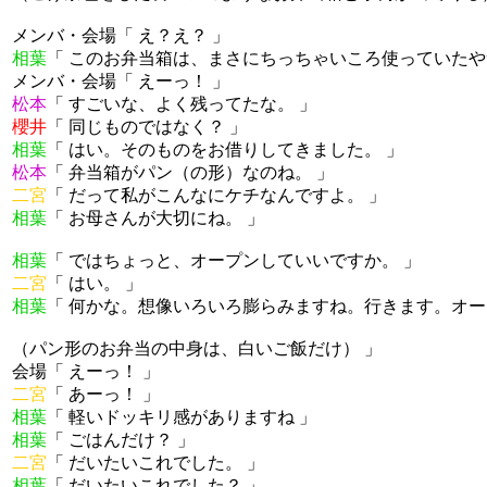
メンバ・会場「 え？え？ 」
相葉
「 このお弁当箱は、まさにちっちゃいころ使っていたや
メンバ・会場「 えーっ！ 」
松本
「 すごいな、よく残ってたな。 」
櫻井
「 同じものではなく？ 」
相葉
「 はい。そのものをお借りしてきました。 」
松本
「 弁当箱がパン（の形）なのね。 」
二宮
「 だって私がこんなにケチなんですよ。 」
相葉
「 お母さんが大切にね。 」
相葉
「 ではちょっと、オープンしていいですか。 」
二宮
「 はい。 」
相葉
「 何かな。想像いろいろ膨らみますね。行きます。オー
（パン形のお弁当の中身は、白いご飯だけ） 」
会場「 えーっ！ 」
二宮
「 あーっ！ 」
相葉
「 軽いドッキリ感がありますね 」
相葉
「 ごはんだけ？ 」
二宮
「 だいたいこれでした。 」
相葉
「 だいたいこれでした？ 」