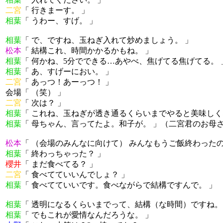
二宮
「 行きまーす。 」
相葉
「 うわー、すげ。 」
相葉
「 で、ですね、玉ねぎ入れて炒めましょう。 」
松本
「 結構これ、時間かかるかもね。 」
相葉
「 何かね、5分でできる…あやべ、焦げてる焦げてる。 
相葉
「 あ、すげーにおい。 」
二宮
「 あっつ！あーっつ！ 」
会場「 （笑） 」
二宮
「 次は？ 」
相葉
「 これね、玉ねぎが透き通るくらいまでやると美味しく
相葉
「 母ちゃん、言ってたよ。和子が。 」（二宮君のお母
松本
「 （会場のみんなに向けて） みんなもうご飯終わったの
相葉
「 終わっちゃった？ 」
櫻井
「 まだ食べてる？ 」
二宮
「 食べてていいんでしょ？ 」
相葉
「 食べてていいです。食べながらで結構ですんで。 」
相葉
「 透明になるくらいまでって、結構（な時間）ですね。
相葉
「 でもこれが愛情なんだろうな。 」