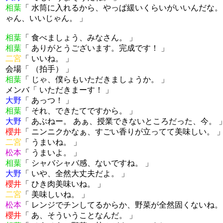
相葉
「 水筒に入れるから、やっぱ緩いくらいがいいんだな。
ゃん、いいじゃん。 」
相葉
「 食べましょう、みなさん。 」
相葉
「 ありがとうございます。完成です！ 」
二宮
「 いいね。 」
会場「 （拍手） 」
相葉
「 じゃ、僕らもいただきましょうか。 」
メンバ「 いただきまーす！ 」
大野
「 あっつ！ 」
相葉
「 それ、できたてですから。 」
大野
「 あぶねー。 あぁ、授業できないところだった、今。 
櫻井
「 ニンニクかなぁ、すごい香りが立ってて美味しい。 
二宮
「 うまいね。 」
松本
「 うまいよ。 」
相葉
「 シャバシャバ感、ないですね。 」
大野
「 いや、全然大丈夫だよ。 」
櫻井
「 ひき肉美味いね。 」
二宮
「 美味しいね。 」
松本
「 レンジでチンしてるからか、野菜が全然固くないね。
櫻井
「 あ、そういうことなんだ。 」