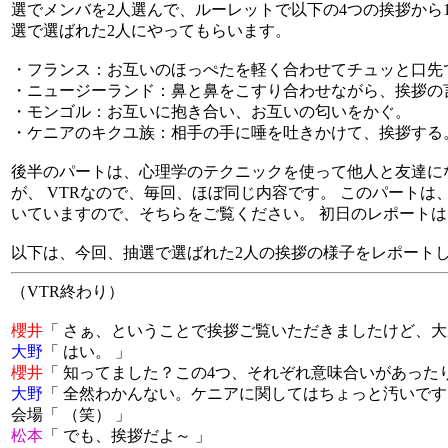
選でメンバを2人選んで、ルーレットで以下の4つの挨拶から
選で選ばれた2人にやってもらいます。
・フランス：お互いのほっぺたを軽く合わせてチュッと口先
・ニュージーランド：鼻と鼻をこすり合わせながら、挨拶の
・モンゴル：お互いに抱き合い、お互いの匂いをかぐ。
・ケニアのキクユ族：相手の手に唾を吐きかけて、挨拶する
後半のパートは、心理学のテクニックを使って他人と友達に
が、 VTRなので、毎回、ほぼ同じ内容です。 このパート
いていますので、そちらをご覧ください。 初日のレポートは
以下は、今回、抽選で選ばれた2人の挨拶の様子をレポート
（VTR終わり）
櫻井
「 さぁ、ということで挨拶ご覧いただきましたけど、大
大野
「 はい。 」
櫻井
「 知ってました？この4つ、それぞれ意味合いがあったり
大野
「 全然わかんない。ケニアに関してはちょっと汚いです
会場「 （笑） 」
松本
「 でも、挨拶だよ～ 」