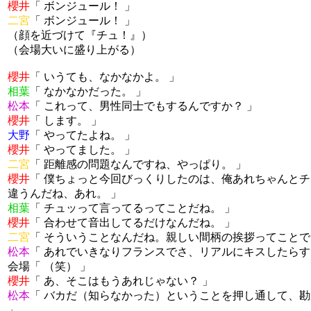
櫻井
「 ボンジュール！ 」
二宮
「 ボンジュール！ 」
（顔を近づけて『チュ！』）
（会場大いに盛り上がる）
櫻井
「 いうても、なかなかよ。 」
相葉
「 なかなかだった。 」
松本
「 これって、男性同士でもするんですか？ 」
櫻井
「 します。 」
大野
「 やってたよね。 」
櫻井
「 やってました。 」
二宮
「 距離感の問題なんですね、やっぱり。 」
櫻井
「 僕ちょっと今回びっくりしたのは、俺あれちゃんと
違うんだね、あれ。 」
相葉
「 チュッって言ってるってことだね。 」
櫻井
「 合わせて音出してるだけなんだね。 」
二宮
「 そういうことなんだね。親しい間柄の挨拶ってことで
松本
「 あれでいきなりフランスでさ、リアルにキスしたらす
会場「 （笑） 」
櫻井
「 あ、そこはもうあれじゃない？ 」
松本
「 バカだ（知らなかった）ということを押し通して、
」