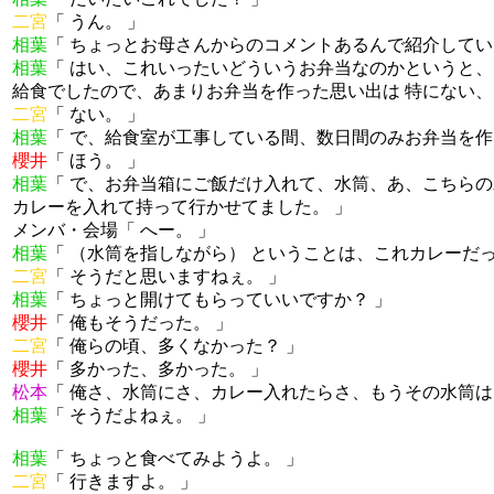
二宮
「 うん。 」
相葉
「 ちょっとお母さんからのコメントあるんで紹介してい
相葉
「 はい、これいったいどういうお弁当なのかというと、
給食でしたので、あまりお弁当を作った思い出は 特にない、
二宮
「 ない。 」
相葉
「 で、給食室が工事している間、数日間のみお弁当を作
櫻井
「 ほう。 」
相葉
「 で、お弁当箱にご飯だけ入れて、水筒、あ、こちらの
カレーを入れて持って行かせてました。 」
メンバ・会場「 へー。 」
相葉
「 （水筒を指しながら） ということは、これカレーだっ
二宮
「 そうだと思いますねぇ。 」
相葉
「 ちょっと開けてもらっていいですか？ 」
櫻井
「 俺もそうだった。 」
二宮
「 俺らの頃、多くなかった？ 」
櫻井
「 多かった、多かった。 」
松本
「 俺さ、水筒にさ、カレー入れたらさ、もうその水筒は
相葉
「 そうだよねぇ。 」
相葉
「 ちょっと食べてみようよ。 」
二宮
「 行きますよ。 」