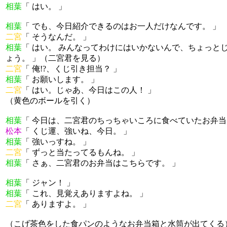
相葉
「 はい。 」
相葉
「 でも、今日紹介できるのはお一人だけなんです。 」
二宮
「 そうなんだ。 」
相葉
「 はい。 みんなってわけにはいかないんで、ちょっと
ょう。 」（二宮君を見る）
二宮
「 俺!?、くじ引き担当？ 」
相葉
「 お願いします。 」
二宮
「 はい。じゃあ、今日はこの人！ 」
（黄色のボールを引く）
相葉
「 今日は、二宮君のちっちゃいころに食べていたお弁当
松本
「 くじ運、強いね、今日。 」
相葉
「 強いっすね。 」
二宮
「 ずっと当たってるもんね。 」
相葉
「 さぁ、二宮君のお弁当はこちらです。 」
相葉
「 ジャン！ 」
相葉
「 これ、見覚えありますよね。 」
二宮
「 ありますよ。 」
（こげ茶色をした食パンのようなお弁当箱と水筒が出てくる