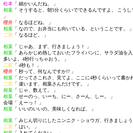
松本
「 細かいんだね。 」
相葉
「 そうすると、朝5分くらいでできるんですよ。 こう
」
櫻井
「 なるほどね。 」
相葉
「 なので、お弁当にも向いている、ということです。 
二宮
「 なるほど。 」
相葉
「 じゃあ、まず、行きましょう！ 」
相葉
「 あらかじめ熱しておいたフライパンに、サラダ油を入
多いよ。4秒行っちゃおう。 」
二宮
「 4秒も！ 」
櫻井
「 秒って、何なんですか!? 」
相葉
「 だってさこれさ、見てよ、ここに4秒くらいって書か
二宮
「 違います、相葉さんだけです。 」
相葉
「 じゃ、数えて。 」
相葉
「 せーのっ、いーち、にー、さーん、しー。 」
会場「 えーっ！ 」
相葉
「 いいのいいの。美味しくなれば。 」
相葉
「 みじん切りにしたニンニク・ショウガ、行きましょう
二宮
「 はい。 」
相葉
「 入れてください。 」