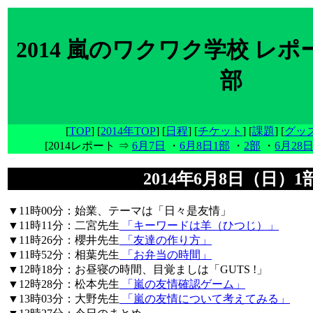
2014 嵐のワクワク学校 レポート
部
[
TOP
] [
2014年TOP
] [
日程
] [
チケット
] [
課題
] [
グッ
[2014レポート ⇒
6月7日
・
6月8日1部
・
2部
・
6月28
2014年6月8日（日）1
▼11時00分：始業、テーマは「日々是友情」
▼11時11分：二宮先生
「キーワードは羊（ひつじ）」
▼11時26分：櫻井先生
「友達の作り方」
▼11時52分：相葉先生
「お弁当の時間」
▼12時18分：お昼寝の時間、目覚ましは「GUTS !」
▼12時28分：松本先生
「嵐の友情確認ゲーム」
▼13時03分：大野先生
「嵐の友情について考えてみる」