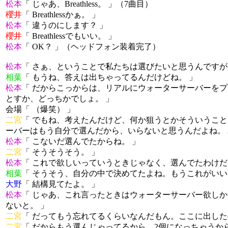
松本
「 じゃあ、Breathless。 」（7曲目）
櫻井
「 Breathlessかぁ。 」
松本
「 違うのにします？ 」
櫻井
「 Breathlessでもいい。 」
松本
「 OK？ 」（ヘッドフォン装着完了）
松本
「 さぁ、ということで私たちは選びたいと思うんですが
相葉
「 もうね、答えは出ちゃってるんだけどね。 」
松本
「 だからこっからは、リアルにウォーターサーバーをプ
とすか、どっちかでしょ。 」
会場「 （爆笑） 」
二宮
「 でもね、考えたんだけど、何か狙うとかそういうこと
ーバーはもう自分で選んだから、いらないと思うんだよね。 
松本
「 こないだ選んでたからね。 」
二宮
「 そうそうそう。 」
松本
「 これで欲しいっていうときじゃなく、選んでたわけだ
相葉
「 そうそう、自分の中で決めてたよね。もうこれがいい
大野
「 結構見てたよ。 」
松本
「 じゃあ、これ言ったときはウォーターサーバー欲しか
ないと。 」
二宮
「 だってもう忘れてるくらいなんだもん。ここに出した
二宮
「 だからもう選んじゃってるから、2個になっちゃうか