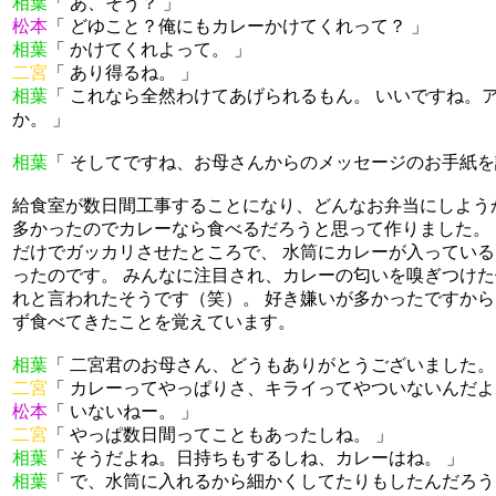
相葉
「 あ、そう？ 」
松本
「 どゆこと？俺にもカレーかけてくれって？ 」
相葉
「 かけてくれよって。 」
二宮
「 あり得るね。 」
相葉
「 これなら全然わけてあげられるもん。 いいですね。
か。 」
相葉
「 そしてですね、お母さんからのメッセージのお手紙を
給食室が数日間工事することになり、どんなお弁当にしよう
多かったのでカレーなら食べるだろうと思って作りました。
だけでガッカリさせたところで、 水筒にカレーが入ってい
ったのです。 みんなに注目され、カレーの匂いを嗅ぎつけ
れと言われたそうです（笑）。 好き嫌いが多かったですか
ず食べてきたことを覚えています。
相葉
「 二宮君のお母さん、どうもありがとうございました。
二宮
「 カレーってやっぱりさ、キライってやついないんだよ
松本
「 いないねー。 」
二宮
「 やっぱ数日間ってこともあったしね。 」
相葉
「 そうだよね。日持ちもするしね、カレーはね。 」
相葉
「 で、水筒に入れるから細かくしてたりもしたんだろう