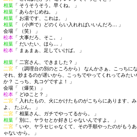
相葉
「 そうそうそう。早くね。 」
相葉
「 あらかじめね。 」
相葉
「 お湯です、これは。 」
相葉
「 （小声で）どのくらい入れればいいんだろ… 」
会場「 （笑） 」
松本
「 大事だろ、そこ。 」
相葉
「 だいたい、ほら… 」
松本
「 まぁまぁ、足していけば。 」
相葉
「 二宮さん、できました？ 」
二宮
「 （調理台の別のところから） なんかさぁ、こっちに
それ、炒まるのが遅いから、こっちでやってくれってみたい
か？ こっち、丸コゲですよ！ 」
会場「 （爆笑） 」
松本
「 どゆこと？ 」
二宮
「 入れたもの、火にかけたものがこちらにあります、
よ、 たぶん。 」
二宮
「 相葉さん、ガチでやってるから。 」
相葉
「 別に、ヤラセとか好きじゃないんですよ。 」
二宮
「 いや、ヤラセじゃなくて、その手順やったのがもうあ
ゃないから。 」