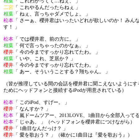
相葉
「 これわかってて…ねぇ、 」
二宮
「 これやるんだったらねぇ 」
相葉
「 ねぇ、言っちゃダメでしょ。 」
松本
「 さーぁ、櫻井君はいったいどれが欲しいのか！ みん
す！ 」
松本
「 では櫻井君、前の方に。 」
相葉
「 何で言っちゃったのかなぁ。 」
櫻井
「 今の今まですっかり忘れてたわ。 」
相葉
「 いや、これ、芝居か？ 」
櫻井
「 今の今まですっかり忘れてたわ。 」
相葉
「 あー、そういうことする？翔ちゃん。 」
（皆が推理している間の会話を櫻井君に聞こえないようにす
ためにヘッドフォンと接続するiPodが用意されている）
松本
「 このiPod、すげー。 」
櫻井
「 なんすか？ 」
松本
「 嵐ドームツアー、2013LOVE、1曲目から全部入ってる
松本
「 じゃあ、 」（ヘッドフォンを櫻井君につけながら）
櫻井
「 1曲目なんだっけ？ 」
櫻井
「 愛を歌おう？ 」（確かに1曲目は『愛を歌おう』）