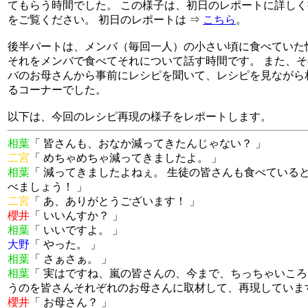
てもらう時間でした。 この様子は、初日のレポートに詳し
をご覧ください。 初日のレポートは ⇒
こちら
。
後半パートは、メンバ（毎回一人）の小さい頃に食べていた
それをメンバで食べてそれについて話す時間です。 また、
バのお母さんから事前にレシピを聞いて、レシピを見ながら
るコーナーでした。
以下は、今回のレシピ再現の様子をレポートします。
相葉
「 皆さんも、おなか減ってきたんじゃない？ 」
二宮
「 めちゃめちゃ減ってきましたよ。 」
相葉
「 減ってきましたよねぇ。 生徒の皆さんも食べている
べましょう！ 」
二宮
「 あ、ありがとうございます！ 」
櫻井
「 いいんすか？ 」
相葉
「 いいですよ。 」
大野
「 やった。 」
相葉
「 さぁさぁ。 」
相葉
「 実はですね、嵐の皆さんの、今まで、ちっちゃいこ
うのを皆さんそれぞれのお母さんに取材して、再現していま
櫻井
「 お母さん？ 」