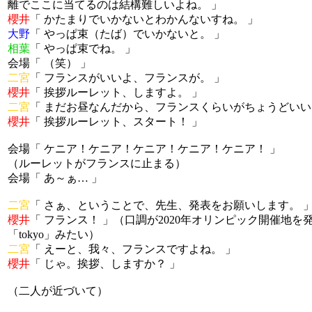
離でここに当てるのは結構難しいよね。 」
櫻井
「 かたまりでいかないとわかんないすね。 」
大野
「 やっぱ束（たば）でいかないと。 」
相葉
「 やっぱ束でね。 」
会場「 （笑） 」
二宮
「 フランスがいいよ、フランスが。 」
櫻井
「 挨拶ルーレット、しますよ。 」
二宮
「 まだお昼なんだから、フランスくらいがちょうどいい
櫻井
「 挨拶ルーレット、スタート！ 」
会場「 ケニア！ケニア！ケニア！ケニア！ケニア！ 」
（ルーレットがフランスに止まる）
会場「 あ～ぁ… 」
二宮
「 さぁ、ということで、先生、発表をお願いします。 
櫻井
「 フランス！ 」（口調が2020年オリンピック開催地を
「tokyo」みたい）
二宮
「 えーと、我々、フランスですよね。 」
櫻井
「 じゃ。挨拶、しますか？ 」
（二人が近づいて）