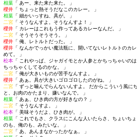
相葉
「 あー、来た来た来た。 」
櫻井
「 ちょっと熱そうだなこのカレー。 」
相葉
「 細かいっすね、具が。 」
二宮
「 そうなんすよ。そうなんすよ！ 」
櫻井
「 カレーはこれもう作ってあるカレーなんだ。 」
二宮
「 そうそうそうそう。 」
櫻井
「 俺、レトルトだった。 」
櫻井
「 なんかでっかい魔法瓶に、開いてないレトルトのカ
めて。 」
松本
「 これやっぱ、ジャガイモとか人参とかちっちゃいの
ちっちゃくしてるのかな。 」
二宮
「 俺が大きいものが苦手なんすよ。 」
櫻井
「 あぁ。具が大きいゴロゴロしたのがね。 」
二宮
「 ずっと噛んでらんないんすよ。 だからこういう風に
と、お肉のかたまり、嫌いなんで。 」
相葉
「 あぁ、ひき肉の方が好きなの？ 」
二宮
「 そうなんすよ。 」
松本
「 美味そうだよ、ひき肉が。 」
相葉
「 これでもさ、クラスにこんな人いたらさ、ちょいちょ
のも、俺のも、みたいな。 」
二宮
「 あ、あんまなかったかなぁ。 」