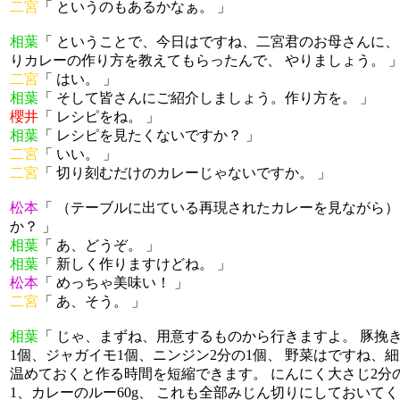
二宮
「 というのもあるかなぁ。 」
相葉
「 ということで、今日はですね、二宮君のお母さんに、
りカレーの作り方を教えてもらったんで、 やりましょう。 
二宮
「 はい。 」
相葉
「 そして皆さんにご紹介しましょう。作り方を。 」
櫻井
「 レシピをね。 」
相葉
「 レシピを見たくないですか？ 」
二宮
「 いい。 」
二宮
「 切り刻むだけのカレーじゃないですか。 」
松本
「 （テーブルに出ている再現されたカレーを見ながら）
か？ 」
相葉
「 あ、どうぞ。 」
相葉
「 新しく作りますけどね。 」
松本
「 めっちゃ美味い！ 」
二宮
「 あ、そう。 」
相葉
「 じゃ、まずね、用意するものから行きますよ。 豚挽き
1個、ジャガイモ1個、ニンジン2分の1個、 野菜はですね、
温めておくと作る時間を短縮できます。 にんにく大さじ2分
1、カレーのルー60g、 これも全部みじん切りにしておいてく