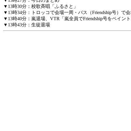
▼13時27分：今日のまとめ
▼13時30分：校歌斉唱「ふるさと」
▼13時34分：トロッコで会場一周・バス（Friendship号）で
▼13時40分：嵐退場、VTR「嵐全員でFriendship号をペイン
▼13時43分：生徒退場