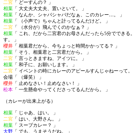
二宮
「 どーすんの？ 」
相葉
「 大丈夫大丈夫、置いといて。 」
相葉
「 なんか、シャバシャバだなぁ、このカレー…。 」
相葉
「 （小声で）ちゃんと計ってるんだけど。 」
二宮
「 （水分が）飛んでくのかなぁ？ 」
相葉
「 これ、だから二宮君のお母さんだったら5分でできる。
す。 」
櫻井
「 相葉君だから、今ちょっと時間かかってる？ 」
相葉
「 そう、相葉君と二宮君だから。 」
二宮
「 言っときますね、アイツに。 」
相葉
「 和子に、お願いします。 」
二宮
「 イベントの時にカレーのアピールすんじゃねーって。
会場「 （爆笑） 」
櫻井
「 止めなさい！止めなさい！ 」
松本
「 一生懸命やってくださってるんだから。 」
（カレーが出来上がる）
相葉
「 じゃあ、はい。 」
二宮
「 はい、大野さん。 」
相葉
「 スープカレー？ 」
大野
「 でも、うまそうだね。 」