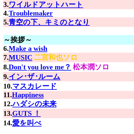
3.
ワイルドアットハート
4.
Troublemaker
5.
青空の下、キミのとなり
～挨拶～
6.
Make a wish
7.
MUSIC
二宮和也ソロ
8.
Don't you love me？
松本潤ソロ
9.
イン･ザ･ルーム
10.
マスカレード
11.
Happiness
12.
ハダシの未来
13.
GUTS ！
14.
愛を叫べ