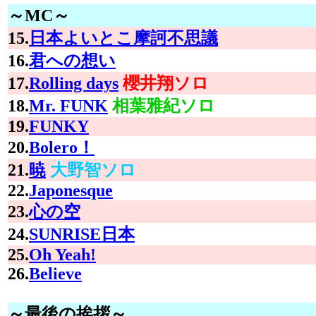
～MC～
15.
日本よいとこ摩訶不思議
16.
君への想い
17.
Rolling days
櫻井翔ソロ
18.
Mr. FUNK
相葉雅紀ソロ
19.
FUNKY
20.
Bolero！
21.
暁
大野智ソロ
22.
Japonesque
23.
心の空
24.
SUNRISE日本
25.
Oh Yeah!
26.
Believe
～最後の挨拶～