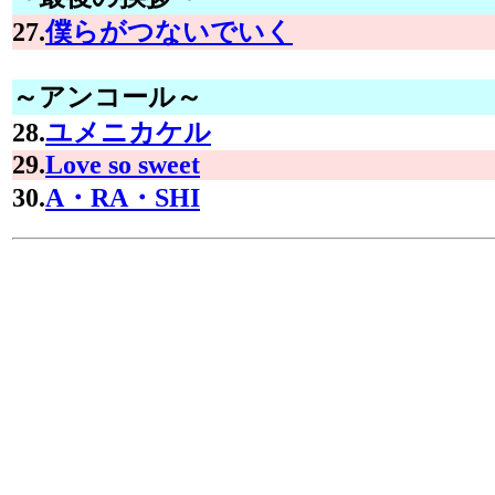
27.
僕らがつないでいく
～アンコール～
28.
ユメニカケル
29.
Love so sweet
30.
A・RA・SHI