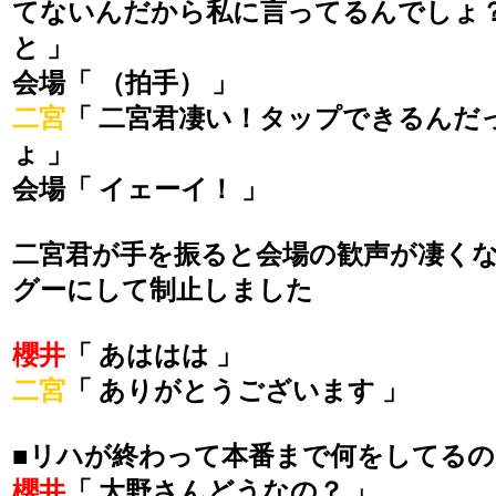
てないんだから私に言ってるんでしょ
と 」
会場「 （拍手） 」
二宮
「 二宮君凄い！タップできるんだ
ょ 」
会場「 イェーイ！ 」
二宮君が手を振ると会場の歓声が凄く
グーにして制止しました
櫻井
「 あははは 」
二宮
「 ありがとうございます 」
■リハが終わって本番まで何をしてるの
櫻井
「 大野さんどうなの？ 」