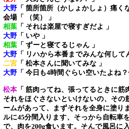
大野
「 箇所箇所（かしょかしょ）痛く
会場「 （笑） 」
相葉
「 それは楽屋で寝すぎだよ 」
大野
「 いや 」
相葉
「 ずーと寝てるじゃん 」
大野
「 リハから本番までみんな何して
二宮
「 松本さんに聞いてみな 」
大野
「 今日も4時間ぐらい空いたよね？
松本
「 筋肉ってね、張ってるときに筋
それをほぐさないといけないの、その
ームがあって、まずそれを全身に塗り
ルに45分間入ります、そっから自転車を
で、肉を200g食います。そんで風呂に