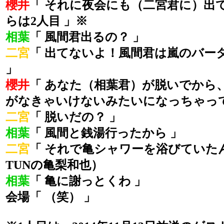
櫻井
「 それに夜会にも（二宮君に）出
らは2人目 」※
相葉
「 風間君出るの？ 」
二宮
「 出てないよ！風間君は嵐のバー
」
櫻井
「 あなた（相葉君）が脱いでから
がなきゃいけないみたいになっちゃって
二宮
「 脱いだの？ 」
相葉
「 風間と銭湯行ったから 」
二宮
「 それで亀シャワーを浴びていたん
TUNの亀梨和也）
相葉
「 亀に謝っとくわ 」
会場「 （笑） 」