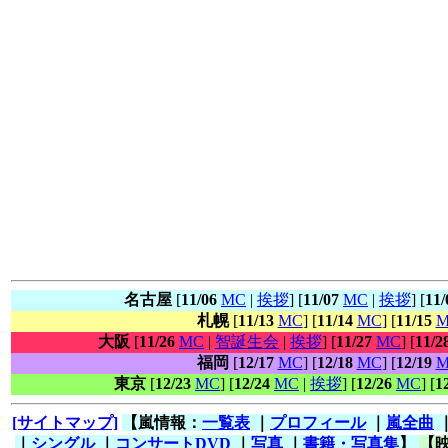
名古屋
[
11/06
MC
|
挨拶
] [
11/07
MC
|
挨拶
] [
11/
札幌
[
11/13
MC
] [
11/14
MC
] [
11/15
M
大阪
[
11/26
MC
|
智誕生会
|
挨拶
] [
11/27
MC
] [
11/2
福岡
[
12/17
MC
] [
12/18
MC
] [
12/19
M
東京
[
12/23
MC
] [
12/24
MC
|
挨拶
] [
12/26
MC
] [
1
[サイトマップ]
【嵐情報：
一覧表
｜
プロフィール
｜
嵐全曲
｜
シングル
｜
コンサートDVD
｜
写真
｜
書籍・写真集
】
【