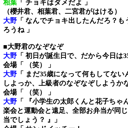
相葉
「 チョキはダメだよ 」
（櫻井君、相葉君、二宮君がはける）
大野
「 なんでチョキ出したんだろ？も
ろうね 」
■大野君のなぞなぞ
大野
「 初日が誕生日で、だから今日は35
会場「 （笑） 」
大野
「 まだ35歳になって何もしてな
しよっか、上級者のなぞなぞしようかな
会場「 （笑） 」
大野
「 『小学生の太郎くんと花子ちゃ
楽会と運動会と遠足、全部お弁当が同
当でしょう？ 』」