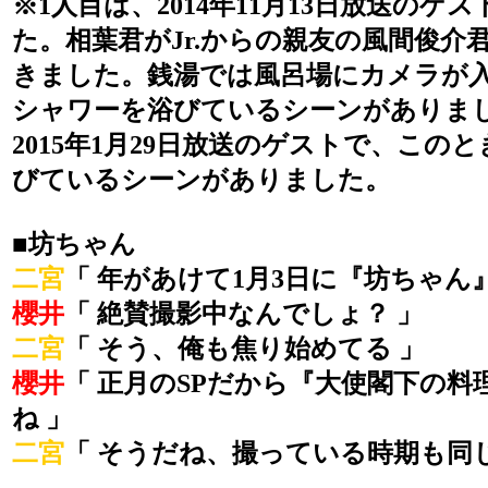
※1人目は、2014年11月13日放送のゲ
た。相葉君がJr.からの親友の風間俊介
きました。銭湯では風呂場にカメラが
シャワーを浴びているシーンがありま
2015年1月29日放送のゲストで、この
びているシーンがありました。
■坊ちゃん
二宮
「 年があけて1月3日に『坊ちゃん』
櫻井
「 絶賛撮影中なんでしょ？ 」
二宮
「 そう、俺も焦り始めてる 」
櫻井
「 正月のSPだから『大使閣下の料
ね 」
二宮
「 そうだね、撮っている時期も同じ