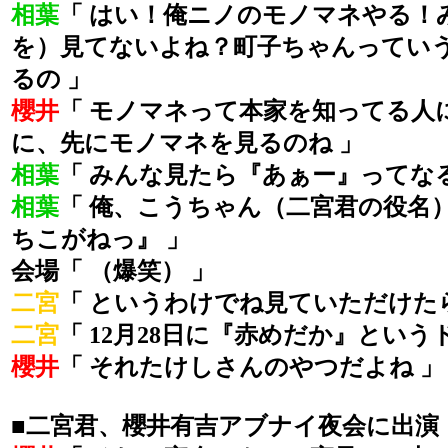
相葉
「 はい！俺ニノのモノマネやる！
を）見てないよね？町子ちゃんってい
るの 」
櫻井
「 モノマネって本家を知ってる人
に、先にモノマネを見るのね 」
相葉
「 みんな見たら『あぁー』ってな
相葉
「 俺、こうちゃん（二宮君の役名
ちこがねっ』 」
会場「 （爆笑） 」
二宮
「 というわけでね見ていただけた
二宮
「 12月28日に『赤めだか』という
櫻井
「 それたけしさんのやつだよね 
■二宮君、櫻井有吉アブナイ夜会に出演