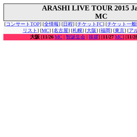
ARASHI LIVE TOUR 2015 Ja
MC
[
コンサートTOP
] [
全情報
] [
日程
] [
チケットFC
] [
チケット一般
リスト
] [
MC
] [
名古屋
] [
札幌
] [
大阪
] [
福岡
] [
東京
] [
ア
大阪
[
11/26
MC
|
智誕生会
|
挨拶
] [
11/27
MC
] [
11/2