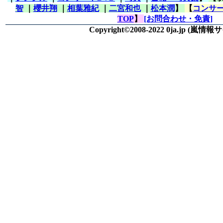
智
｜
櫻井翔
｜
相葉雅紀
｜
二宮和也
｜
松本潤
】
【
コンサー
TOP
】
[お問合わせ・免責]
Copyright©2008-2022 0ja.jp
(嵐情報サ