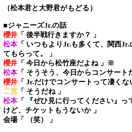
（松本君と大野君がもどる）
■ジャニーズJr.の話
櫻井
「 後半戦行きますか？ 」
松本
「 いつもよりJr.も多くて、関西J
てもらって。 」
櫻井
「 今日から松竹座だよね 」※
松本
「 そうそう、今日からコンサートだ
櫻井
「 Jr.だけでコンサートって凄くな
二宮
「 そうだね 」
松本
「 『ぜひ見に行ってください』っ
けど、チケットもうないか 」
会場「 （笑） 」