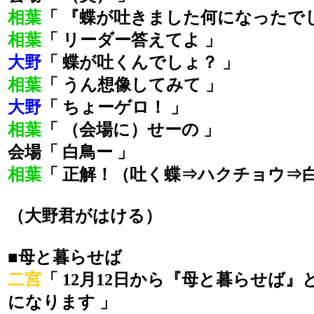
相葉
「 『蝶が吐きました何になったで
相葉
「 リーダー答えてよ 」
大野
「 蝶が吐くんでしょ？ 」
相葉
「 うん想像してみて 」
大野
「 ちょーゲロ！ 」
相葉
「 （会場に）せーの 」
会場「 白鳥ー 」
相葉
「 正解！（吐く蝶⇒ハクチョウ⇒白
（大野君がはける）
■母と暮らせば
二宮
「 12月12日から『母と暮らせば
になります 」