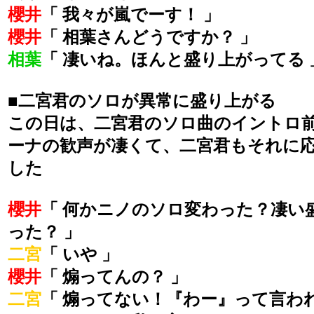
櫻井
「 我々が嵐でーす！ 」
櫻井
「 相葉さんどうですか？ 」
相葉
「 凄いね。ほんと盛り上がってる 
■二宮君のソロが異常に盛り上がる
この日は、二宮君のソロ曲のイントロ
ーナの歓声が凄くて、二宮君もそれに
した
櫻井
「 何かニノのソロ変わった？凄い
った？ 」
二宮
「 いや 」
櫻井
「 煽ってんの？ 」
二宮
「 煽ってない！『わー』って言わ