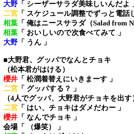
大野
「 シーザーサラダ美味しいんだよ 
二宮
「 スケジュール調整でずっと電話し
相葉
「 俺はニースサラダ（Salad from 
相葉
「 おいしいので次食べてみて 」
大野
「 うん 」
■大野君、グッパでなんとチョキ
（松本君がはける）
櫻井
「 松潤着替えにいきまーす 」
二宮
「 グッパする？ 」
（4人でグッパ、大野君がチョキを出す
二宮
「 はい、チョキはダメだわー 」
櫻井
「 なんでチョキ 」
会場「 （爆笑） 」