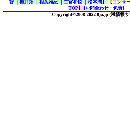
智
｜
櫻井翔
｜
相葉雅紀
｜
二宮和也
｜
松本潤
】
【
コンサー
TOP
】
[お問合わせ・免責]
Copyright©2008-2022 0ja.jp
(嵐情報サ