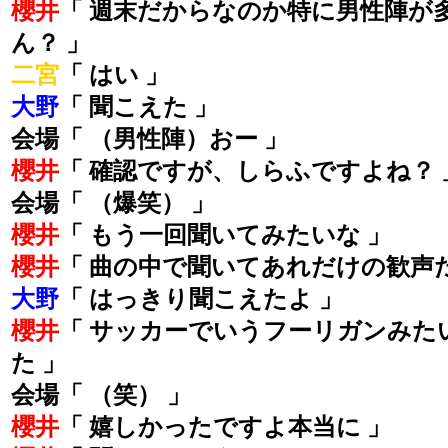
櫻井
「 週末だからなのか特に男性陣が
ん？ 」
二宮
「 はい 」
大野
「 聞こえた 」
会場「 （男性陣）おー 」
櫻井
「 確認ですが、しらふですよね？ 
会場「 （爆笑） 」
櫻井
「 もう一回聞いてみたいな 」
櫻井
「 曲の中で聞いてあれだけの歓声
大野
「 はっきり聞こえたよ 」
櫻井
「 サッカーでいうフーリガンみた
た 」
会場「 （笑） 」
櫻井
「 嬉しかったですよ本当に 」