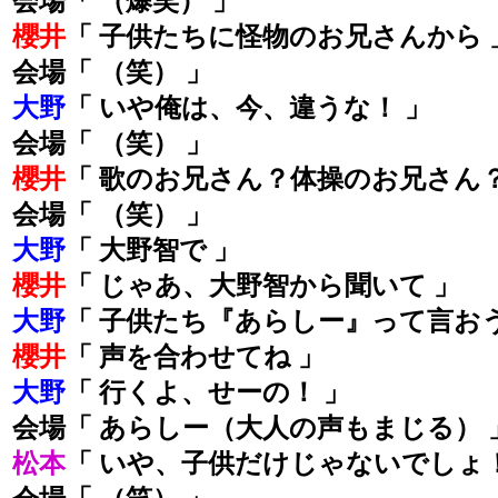
会場「 （爆笑） 」
櫻井
「 子供たちに怪物のお兄さんから 
会場「 （笑） 」
大野
「 いや俺は、今、違うな！ 」
会場「 （笑） 」
櫻井
「 歌のお兄さん？体操のお兄さん？
会場「 （笑） 」
大野
「 大野智で 」
櫻井
「 じゃあ、大野智から聞いて 」
大野
「 子供たち『あらしー』って言おう
櫻井
「 声を合わせてね 」
大野
「 行くよ、せーの！ 」
会場「 あらしー（大人の声もまじる） 
松本
「 いや、子供だけじゃないでしょ！