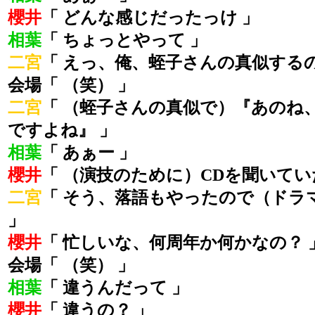
櫻井
「 どんな感じだったっけ 」
相葉
「 ちょっとやって 」
二宮
「 えっ、俺、蛭子さんの真似するの
会場「 （笑） 」
二宮
「 （蛭子さんの真似で）『あのね
ですよね』 」
相葉
「 あぁー 」
櫻井
「 （演技のために）CDを聞いてい
二宮
「 そう、落語もやったので（ドラ
」
櫻井
「 忙しいな、何周年か何かなの？ 
会場「 （笑） 」
相葉
「 違うんだって 」
櫻井
「 違うの？ 」