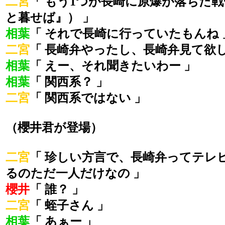
二宮
「 もう1つが長崎に原爆が落ちた
と暮せば』） 」
相葉
「 それで長崎に行っていたもんね 
二宮
「 長崎弁やったし、長崎弁見て欲し
相葉
「 えー、それ聞きたいわー 」
相葉
「 関西系？ 」
二宮
「 関西系ではない 」
（櫻井君が登場）
二宮
「 珍しい方言で、長崎弁ってテレ
るのただ一人だけなの 」
櫻井
「 誰？ 」
二宮
「 蛭子さん 」
相葉
「 あぁー 」