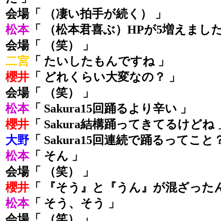
会場「 （凄い拍手が続く） 」
松本
「 （松本君喜ぶ）HPが5増えました
会場「 （笑） 」
二宮
「 たいしたもんですね 」
櫻井
「 どれくらい大変なの？ 」
会場「 （笑） 」
松本
「 Sakura15回踊るより辛い 」
櫻井
「 Sakura結構踊ってきてるけどね 
大野
「 Sakura15回連続で踊るってこと
松本
「 そん 」
会場「 （笑） 」
櫻井
「 『そう』と『うん』が混ざったん
松本
「 そう、そう 」
会場「 （笑） 」