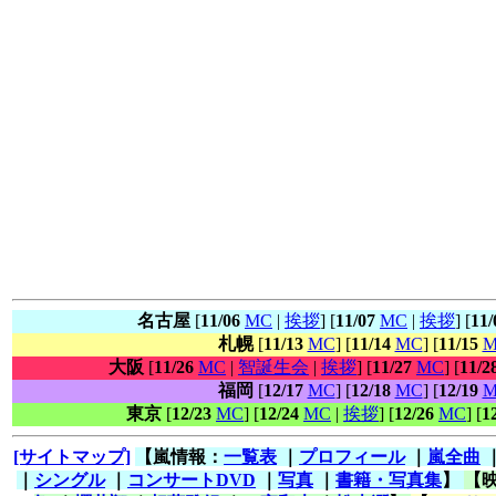
名古屋
[
11/06
MC
|
挨拶
] [
11/07
MC
|
挨拶
] [
11/
札幌
[
11/13
MC
] [
11/14
MC
] [
11/15
M
大阪
[
11/26
MC
|
智誕生会
|
挨拶
] [
11/27
MC
] [
11/2
福岡
[
12/17
MC
] [
12/18
MC
] [
12/19
M
東京
[
12/23
MC
] [
12/24
MC
|
挨拶
] [
12/26
MC
] [
1
[サイトマップ]
【嵐情報：
一覧表
｜
プロフィール
｜
嵐全曲
｜
シングル
｜
コンサートDVD
｜
写真
｜
書籍・写真集
】
【