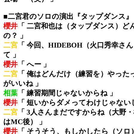
■二宮君のソロの演出『タップダンス』
櫻井
「 二宮和也は（タップダンス）ど
の？ 」
二宮
「 今回、HIDEBOH（火口秀幸
て 」
櫻井
「 へー 」
二宮
「 俺はどんだけ（練習を）やった
がいいね 」
相葉
「 練習期間じゃないからね 」
櫻井
「 短いからダメってわけじゃないし
二宮
「 3人さんまだですからね（大野
はMC後） 」
櫻井
「 そうそう、もしかしたら（ソロ