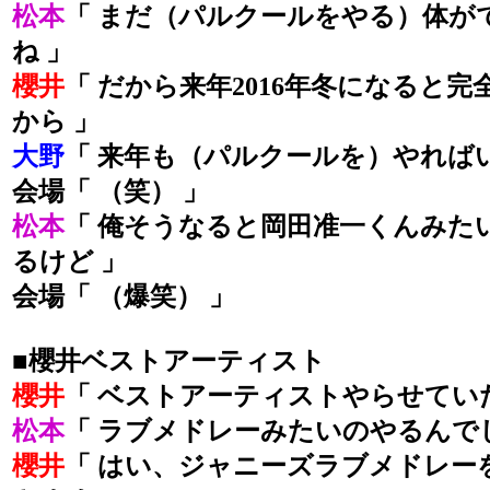
松本
「 まだ（パルクールをやる）体が
ね 」
櫻井
「 だから来年2016年冬になると
から 」
大野
「 来年も（パルクールを）やれば
会場「 （笑） 」
松本
「 俺そうなると岡田准一くんみた
るけど 」
会場「 （爆笑） 」
■櫻井ベストアーティスト
櫻井
「 ベストアーティストやらせてい
松本
「 ラブメドレーみたいのやるんで
櫻井
「 はい、ジャニーズラブメドレー