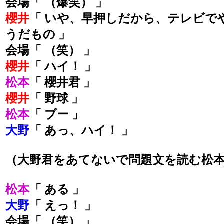
会場「 （爆笑） 」
櫻井
「 いや、早押しだから、テレビで
うだもの 」
会場「 （笑） 」
櫻井
「 ハイ！ 」
松本
「 櫻井君 」
櫻井
「 野球 」
松本
「 ブー 」
大野
「 あっ、ハイ！ 」
（大野君をあてないで問題文を読む松
松本
「 ある 」
大野
「 えっ！ 」
会場「 （笑） 」