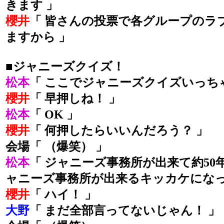
きます 」
櫻井
「 皆さんの投票で各グループのラ
ますから 」
■ジャニーズクイズ！
松本
「 ここでジャニーズクイズいっち
櫻井
「 早押しね！ 」
松本
「 OK 」
櫻井
「 何押したらいいんだろう？ 」
会場「 （爆笑） 」
松本
「 ジャニーズ事務所が出来て約50
ャニーズ事務所が出来るキッカケになっ
櫻井
「 ハイ！ 」
大野
「 まだ全部言ってないじゃん！ 」