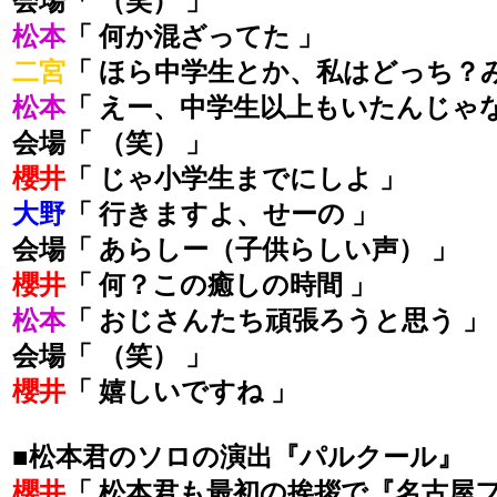
会場「 （笑） 」
松本
「 何か混ざってた 」
二宮
「 ほら中学生とか、私はどっち？
松本
「 えー、中学生以上もいたんじゃ
会場「 （笑） 」
櫻井
「 じゃ小学生までにしよ 」
大野
「 行きますよ、せーの 」
会場「 あらしー（子供らしい声） 」
櫻井
「 何？この癒しの時間 」
松本
「 おじさんたち頑張ろうと思う 」
会場「 （笑） 」
櫻井
「 嬉しいですね 」
■松本君のソロの演出『パルクール』
櫻井
「 松本君も最初の挨拶で『名古屋