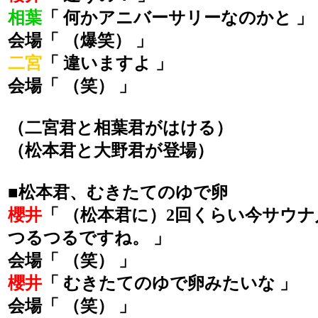
相葉
「 何かアニバーサリーなのかと 」
会場「 （爆笑） 」
二宮
「 違いますよ 」
会場「 （笑） 」
（二宮君と相葉君がはける）
（松本君と大野君が登場）
■松本君、むきたてのゆで卵
櫻井
「 （松本君に）2回くらい今サウ
つるつるですね。 」
会場「 （笑） 」
櫻井
「 むきたてのゆで卵みたいな 」
会場「 （笑） 」