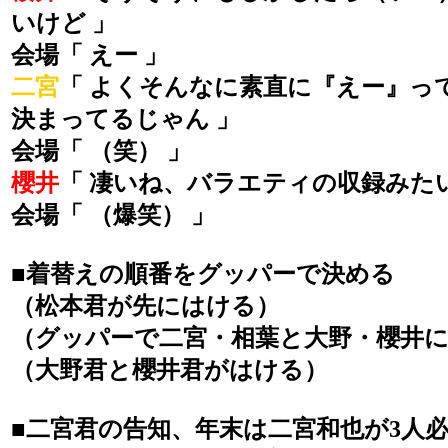
いけど 」
会場「 えー 」
二宮
「 よくそんなに素直に『えー』っ
決まってるじゃん 」
会場「 （笑） 」
櫻井
「 凄いね、バラエティの収録みたい
会場「 （爆笑） 」
■着替えの順番をグッパーで決める
（松本君が先にはける）
（グッパーで二宮・相葉と大野・櫻井
（大野君と櫻井君がはける）
■二宮君の告知、年末は二宮和也が3人