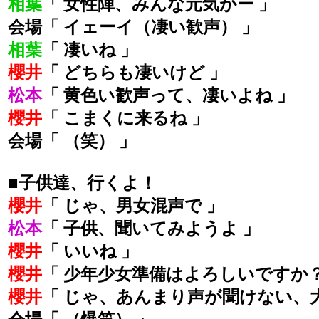
相葉
「 女性陣、みんな元気かー 」
会場「 イェーイ（凄い歓声） 」
相葉
「 凄いね 」
櫻井
「 どちらも凄いけど 」
松本
「 黄色い歓声って、凄いよね 」
櫻井
「 こまくに来るね 」
会場「 （笑） 」
■子供達、行くよ！
櫻井
「 じゃ、男女混声で 」
松本
「 子供、聞いてみようよ 」
櫻井
「 いいね 」
櫻井
「 少年少女準備はよろしいですか？
櫻井
「 じゃ、あんまり声が聞けない、