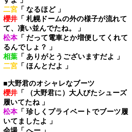
二宮
「 なるほど 」
櫻井
「 札幌ドームの外の様子が流れて
て、凄い並んでたね。 」
松本
「 だって電車とか増便してくれて
るんでしょ？ 」
相葉
「 ありがとうございますだよ 」
二宮
「 ほんとだよ 」
■大野君のオシャレなブーツ
櫻井
「 （大野君に）大人びたシューズ
履いてたね 」
松本
「 珍しくプライベートでブーツ履
いてましたよ 」
会場「 へー 」