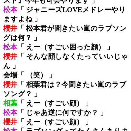
スト』今年も司会やります 」
松本
「 ジャニーズLOVEメドレーやり
ますよね 」
櫻井
「 松本君が聞きたい嵐のラブソン
グは何？ 」
松本
「 えー（すごい困った顔） 」
櫻井
「 そんな顔しなくたっていいじゃ
ん 」
会場「 （笑） 」
櫻井
「 相葉君は？今聞きたい嵐のラブ
ソング？ 」
相葉
「 えー（すごい顔） 」
松本
「 じゃあ逆に何ですか？ 」
櫻井
「 えー（すごい顔） 」