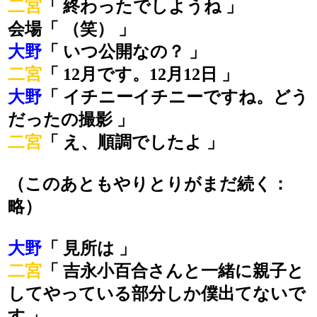
二宮
「 終わったでしようね 」
会場「 （笑） 」
大野
「 いつ公開なの？ 」
二宮
「 12月です。12月12日 」
大野
「 イチニーイチニーですね。どう
だったの撮影 」
二宮
「 え、順調でしたよ 」
（このあともやりとりがまだ続く：
略）
大野
「 見所は 」
二宮
「 吉永小百合さんと一緒に親子と
してやっている部分しか僕出てないで
す 」