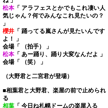
ね 」
松本
「 アラフェスとかでもこれ凄い人
気じゃん？何でみんなこれ見たいの？
」
櫻井
「 踊ってる嵐さんが見たいんです
よ！ 」
会場「 （拍手） 」
松本
「 あー踊り、踊り大変なんだよ 」
会場「 （笑） 」
（大野君と二宮君が登場）
■相葉君と大野君、楽屋の前で止められ
る
相葉
「 今日ね札幌ドームの楽屋入る