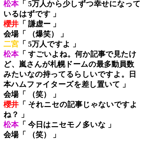
松本
「 5万人から少しずつ幸せになって
いるはずです 」
櫻井
「 謙虚ー 」
会場「 （爆笑） 」
二宮
「 5万人ですよ 」
松本
「 すごいよね。何か記事で見たけ
ど、嵐さんが札幌ドームの最多動員数
みたいなの持ってるらしいですよ。日
本ハムファイターズを差し置いて 」
会場「 （笑） 」
櫻井
「 それニセの記事じゃないですよ
ね？ 」
松本
「 今日はニセモノ多いな 」
会場「 （笑） 」