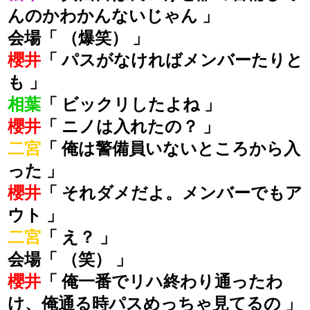
んのかわかんないじゃん 」
会場「 （爆笑） 」
櫻井
「 パスがなければメンバーたりと
も 」
相葉
「 ビックリしたよね 」
櫻井
「 ニノは入れたの？ 」
二宮
「 俺は警備員いないところから入
った 」
櫻井
「 それダメだよ。メンバーでもア
ウト 」
二宮
「 え？ 」
会場「 （笑） 」
櫻井
「 俺一番でリハ終わり通ったわ
け、俺通る時パスめっちゃ見てるの 」