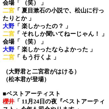
会場「 （笑） 」
二宮
「 夏目漱石の小説で、松山に行っ
たりとか 」
大野
「 楽しかったの？ 」
二宮
「 それしか聞いてねーじゃん！ 」
会場「 （笑） 」
大野
「 楽しかったならよかった 」
二宮
「 もう行くよ 」
（大野君と二宮君がはける）
（松本君が登場）
■ベストアーティスト
櫻井
「 11月24日の夜『ベストアーティ