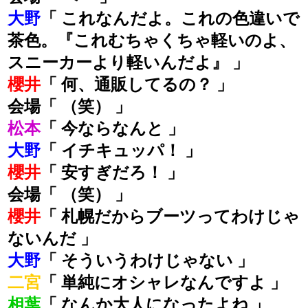
大野
「 これなんだよ。これの色違いで
茶色。『これむちゃくちゃ軽いのよ、
スニーカーより軽いんだよ』 」
櫻井
「 何、通販してるの？ 」
会場「 （笑） 」
松本
「 今ならなんと 」
大野
「 イチキュッパ！ 」
櫻井
「 安すぎだろ！ 」
会場「 （笑） 」
櫻井
「 札幌だからブーツってわけじゃ
ないんだ 」
大野
「 そういうわけじゃない 」
二宮
「 単純にオシャレなんですよ 」
相葉
「 なんか大人になったよね 」