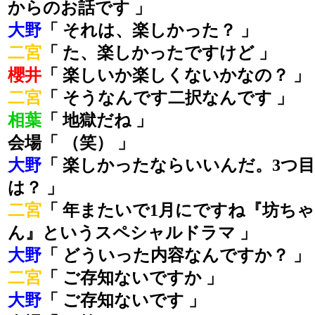
からのお話です 」
大野
「 それは、楽しかった？ 」
二宮
「 た、楽しかったですけど 」
櫻井
「 楽しいか楽しくないかなの？ 」
二宮
「 そうなんです二択なんです 」
相葉
「 地獄だね 」
会場「 （笑） 」
大野
「 楽しかったならいいんだ。3つ目
は？ 」
二宮
「 年またいで1月にですね『坊ちゃ
ん』というスペシャルドラマ 」
大野
「 どういった内容なんですか？ 」
二宮
「 ご存知ないですか 」
大野
「 ご存知ないです 」