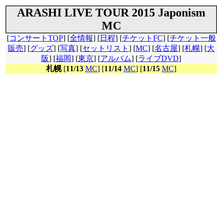
ARASHI LIVE TOUR 2015 Japonism
MC
[
コンサートTOP
] [
全情報
] [
日程
] [
チケットFC
] [
チケット一般
販売
] [
グッズ
] [
写真
] [
セットリスト
] [
MC
] [
名古屋
] [
札幌
] [
大
阪
] [
福岡
] [
東京
] [
アルバム
] [
ライブDVD
]
札幌
[
11/13
MC
] [
11/14
MC
] [
11/15
MC
]