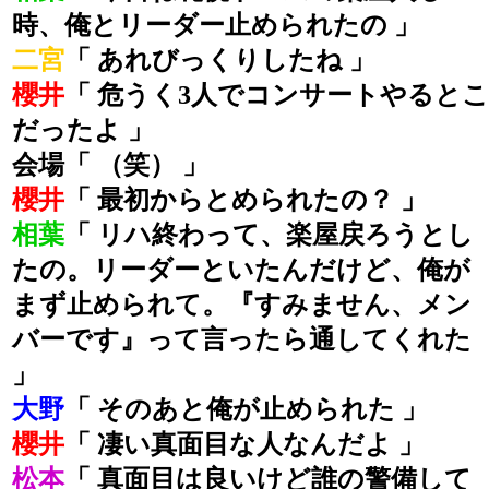
時、俺とリーダー止められたの 」
二宮
「 あれびっくりしたね 」
櫻井
「 危うく3人でコンサートやるとこ
だったよ 」
会場「 （笑） 」
櫻井
「 最初からとめられたの？ 」
相葉
「 リハ終わって、楽屋戻ろうとし
たの。リーダーといたんだけど、俺が
まず止められて。『すみません、メン
バーです』って言ったら通してくれた
」
大野
「 そのあと俺が止められた 」
櫻井
「 凄い真面目な人なんだよ 」
松本
「 真面目は良いけど誰の警備して