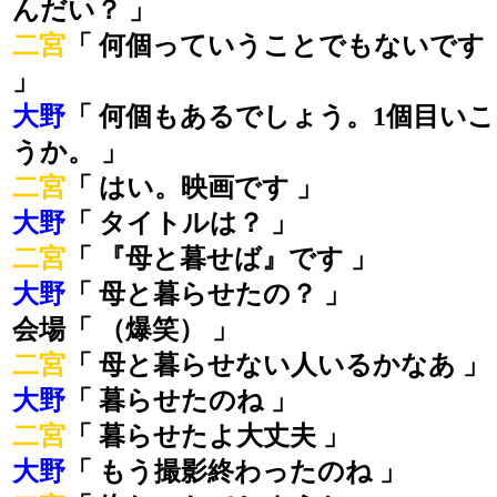
んだい？ 」
二宮
「 何個っていうことでもないです
」
大野
「 何個もあるでしょう。1個目いこ
うか。 」
二宮
「 はい。映画です 」
大野
「 タイトルは？ 」
二宮
「 『母と暮せば』です 」
大野
「 母と暮らせたの？ 」
会場「 （爆笑） 」
二宮
「 母と暮らせない人いるかなあ 」
大野
「 暮らせたのね 」
二宮
「 暮らせたよ大丈夫 」
大野
「 もう撮影終わったのね 」