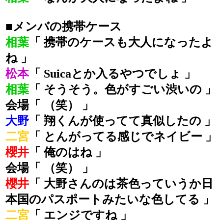
■メンバの携帯ケース
相葉
「 携帯のケースも大人になったよ
ね 」
松本
「 Suicaとか入るやつでしょ 」
相葉
「 そうそう。色がすごい渋いの 」
会場「 （笑） 」
大野
「 翔くんが使ってて真似したの 」
二宮
「 とんがってる感じでネイビー 」
櫻井
「 俺のはね 」
会場「 （笑） 」
櫻井
「 大野さんのは茶色っていうか日
本国のパスポートみたいな色してる 」
二宮
「 エンジですね 」