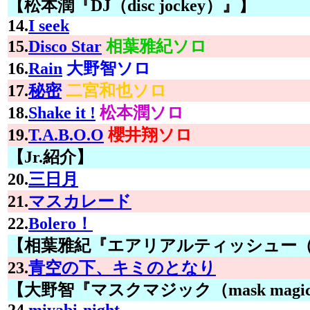
【松本潤『DJ（disc jockey）』】
14.
I seek
15.
Disco Star
相葉雅紀ソロ
16.
Rain
大野智ソロ
17.
秘密
二宮和也ソロ
18.
Shake it !
松本潤ソロ
19.
T.A.B.O.O
櫻井翔ソロ
【Jr.紹介】
20.
三日月
21.
マスカレード
22.
Bolero！
【相葉雅紀『エアリアルティッシュー（aeria
23.
青空の下、キミのとなり
【大野智『マスクマジック（mask magi
24.
miyabi-night