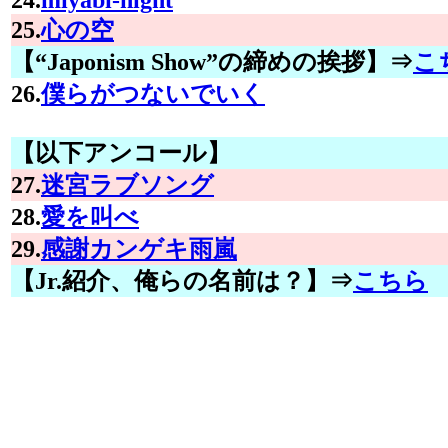
25.
心の空
【“Japonism Show”の締めの挨拶】⇒
こ
26.
僕らがつないでいく
【以下アンコール】
27.
迷宮ラブソング
28.
愛を叫べ
29.
感謝カンゲキ雨嵐
【Jr.紹介、俺らの名前は？】⇒
こちら