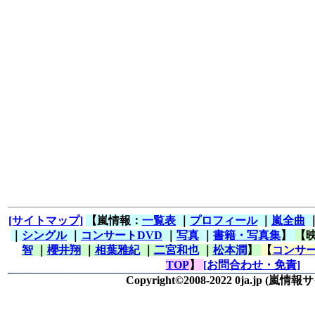
[サイトマップ]
【嵐情報：
一覧表
｜
プロフィール
｜
嵐全曲
｜
シングル
｜
コンサートDVD
｜
写真
｜
書籍・写真集
】
【
智
｜
櫻井翔
｜
相葉雅紀
｜
二宮和也
｜
松本潤
】
【
コンサー
TOP
】
[お問合わせ・免責]
Copyright©2008-2022 0ja.jp
(嵐情報サ