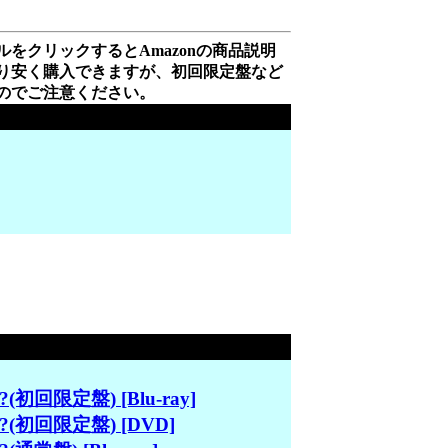
をクリックするとAmazonの商品説明
り安く購入できますが、初回限定盤など
のでご注意ください。
y?(初回限定盤) [Blu-ray]
py?(初回限定盤) [DVD]