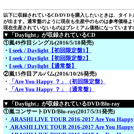
以下に収録されているCD/DVDを購入したいときは、タイトル
が出ます。通常盤のように現在も生産中のものは参考価格よ
現在生産されていないものはプレミアム価格になっています
▼「Daylight」が収録されているCD
①嵐49作目シングル(2016/5/18発売)
・
I seek / Daylight【初回限定盤1】
・
I seek / Daylight【初回限定盤2】
・
I seek / Daylight【通常盤】
②嵐15作目アルバム(2016/10/26発売)
・
「Are You Happy ？」（初回限定盤）
・
「Are You Happy ？」（通常盤）
▼「Daylight」が収録されているDVD/Blu-ray
①嵐コンサートDVD/Blu-ray(2017/5/31発売)
・
ARASHI LIVE TOUR 2016-2017 Are You Happ
・
ARASHI LIVE TOUR 2016-2017 Are You Hap