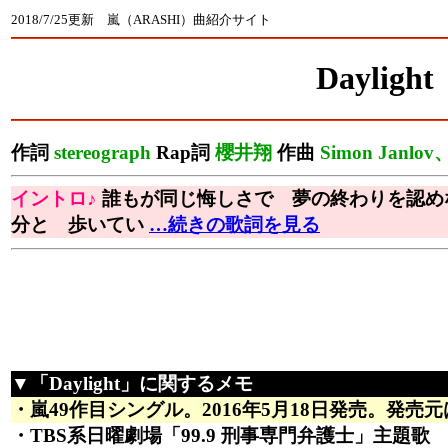
2018/7/25更新 嵐（ARASHI）曲紹介サイト
Daylight
作詞
stereograph
Rap詞
櫻井翔
作曲
Simon Janlov、
イントロ♪
誰もが同じ悔しさで 夢の終わりを認め
分と 歩いてい
…続きの歌詞を見る
▼「Daylight」に関するメモ
・嵐49作目シングル。2016年5月18日発売。発売元はJ
・TBS系日曜劇場「99.9 刑事専門弁護士」主題歌