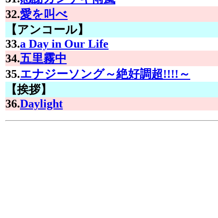
32.
愛を叫べ
【アンコール】
33.
a Day in Our Life
34.
五里霧中
35.
エナジーソング～絶好調超!!!!～
【挨拶】
36.
Daylight