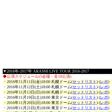
▼2016年-2017年 ARASHI LIVE TOUR 2016-2017
◆公演スケジュール(5会場・全18公演)
・2016年11月11日(金)18:00 札幌ドーム(
セットリスト
) (
レポ
)
・2016年11月12日(土)18:00 札幌ドーム(
セットリスト
) (
レポ
)
・2016年11月13日(日)16:00 札幌ドーム(
セットリスト
) (
レポ
)
・2016年11月19日(土)18:00 東京ドーム(
セットリスト
) (
レポ
)
・2016年11月20日(日)18:00 東京ドーム(
セットリスト
) (
レポ
)
・2016年11月21日(月)18:00 東京ドーム(
セットリスト
) (
レポ
)