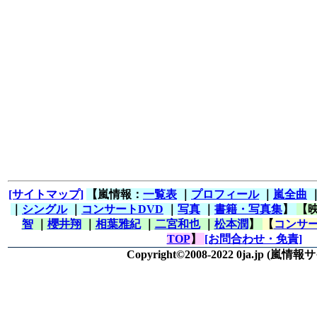
[サイトマップ]
【嵐情報：
一覧表
｜
プロフィール
｜
嵐全曲
｜
シングル
｜
コンサートDVD
｜
写真
｜
書籍・写真集
】
【
智
｜
櫻井翔
｜
相葉雅紀
｜
二宮和也
｜
松本潤
】
【
コンサー
TOP
】
[お問合わせ・免責]
Copyright©2008-2022 0ja.jp
(嵐情報サ