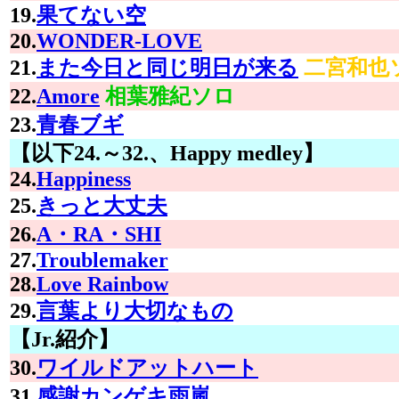
19.
果てない空
20.
WONDER-LOVE
21.
また今日と同じ明日が来る
二宮和也
22.
Amore
相葉雅紀ソロ
23.
青春ブギ
【以下24.～32.、Happy medley】
24.
Happiness
25.
きっと大丈夫
26.
A・RA・SHI
27.
Troublemaker
28.
Love Rainbow
29.
言葉より大切なもの
【Jr.紹介】
30.
ワイルドアットハート
31.
感謝カンゲキ雨嵐