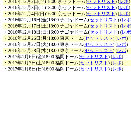
・2016年12月2日(金)18:00 京セラドーム(
セットリスト
) (
レポ
)
・2016年12月3日(土)18:00 京セラドーム(
セットリスト
) (
レポ
)
・2016年12月4日(日)16:00 京セラドーム(
セットリスト
) (
レポ
)
・2016年12月16日(金)18:00 ナゴヤドーム(
セットリスト
) (
レポ
・2016年12月17日(土)18:00 ナゴヤドーム(
セットリスト
) (
レポ
・2016年12月18日(日)16:00 ナゴヤドーム(
セットリスト
) (
レポ
・2016年12月26日(月)18:00 東京ドーム(
セットリスト
) (
レポ
)
・2016年12月27日(火)18:00 東京ドーム(
セットリスト
) (
レポ
)
・2016年12月28日(水)18:00 東京ドーム(
セットリスト
) (
レポ
)
・2017年1月6日(金)18:00 福岡ドーム(
セットリスト
) (
レポ
)
・2017年1月7日(土)18:00 福岡ドーム(
セットリスト
) (
レポ
)
・2017年1月8日(日)16:00 福岡ドーム(
セットリスト
) (
レポ
)