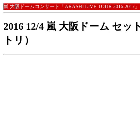
嵐 大阪ドームコンサート「ARASHI LIVE TOUR 2016-2017」セト
2016 12/4 嵐 大阪ドーム 
トリ）