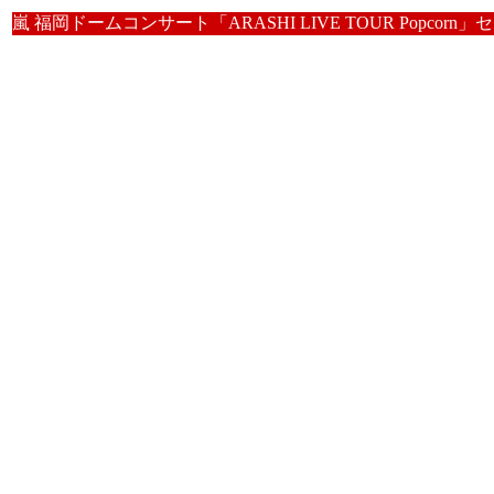
嵐 福岡ドームコンサート「ARASHI LIVE TOUR Popcorn」セトリ