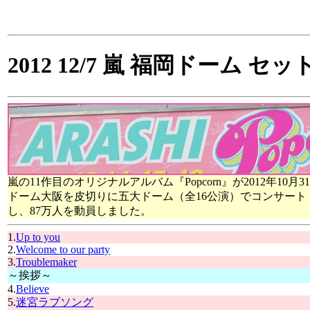
2012 12/7 嵐 福岡ドーム
嵐の11作目のオリジナルアルバム『Popcorn』が2012年10月3
ドーム大阪を皮切りに五大ドーム（全16公演）でコンサート「ARASH
し、87万人を動員しました。
1.
Up to you
2.
Welcome to our party
3.
Troublemaker
～挨拶～
4.
Believe
5.
迷宮ラブソング