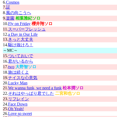
6.
Cosmos
7.
証
8.
風の向こうへ
9.
楽園
相葉雅紀ソロ
10.
Fly on Friday
櫻井翔ソロ
11.
スーパーフレッシュ
12.
a Day in Our Life
13.
きっと大丈夫
14.
駆け抜けろ！
～MC～
15.
ついておいで
16.
君がいるから
17.
two
大野智ソロ
18.
旅は続くよ
19.
ナイスな心意気
20.
Lucky Man
21.
We wanna funk, we need a funk
松本潤ソロ
22.
それはやっぱり君でした
二宮和也ソロ
23.
リフレイン
24.
Face Down
25.
Oh Yeah!
26.
Love so sweet