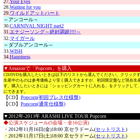
27.
Your Eyes
28.
Waiting for you
29.
ワイルドアットハート
～アンコール～
30.
CARNIVAL NIGHT part2
31.
エナジーソング～絶好調超!!!!～
32.
マイガール
～ダブルアンコール～
33.
WISH
34.
Happiness
▼Amazonで「Popcorn」を購入
CD/DVDを購入したいときは以下のリストから選んでください。クリッ
生産中のものは参考価格より安く購入できますが、初回限定盤など現在生
す。購入したいときには「ショッピングカートに入れる」をクリックして
にできます。
【CD】
Popcorn(初回プレス仕様盤)
【CD】
Popcorn(通常仕様盤)
▼2012年-2013年 ARASHI LIVE TOUR Popcorn
◆公演スケジュール(5会場・全16公演)
・2012年11月16日(金)18:00 京セラドーム(
セットリスト
)
・2012年11月17日(土)18:00 京セラドーム(
セットリスト
)