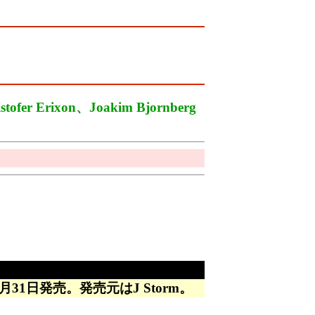
stofer Erixon、Joakim Bjornberg
月31日発売。発売元はJ Storm。