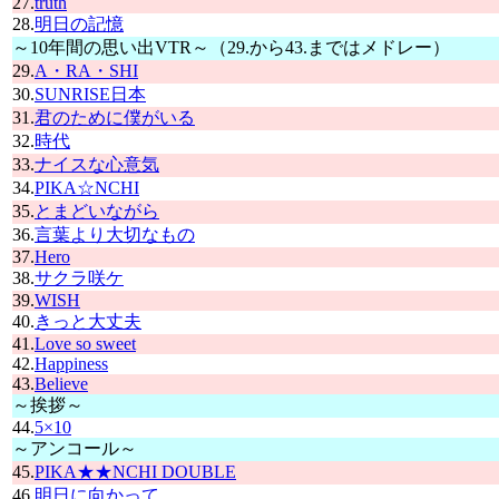
27.
truth
28.
明日の記憶
～10年間の思い出VTR～（29.から43.まではメドレー）
29.
A・RA・SHI
30.
SUNRISE日本
31.
君のために僕がいる
32.
時代
33.
ナイスな心意気
34.
PIKA☆NCHI
35.
とまどいながら
36.
言葉より大切なもの
37.
Hero
38.
サクラ咲ケ
39.
WISH
40.
きっと大丈夫
41.
Love so sweet
42.
Happiness
43.
Believe
～挨拶～
44.
5×10
～アンコール～
45.
PIKA★★NCHI DOUBLE
46.
明日に向かって