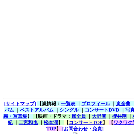
[サイトマップ]
【嵐情報：
一覧表
｜
プロフィール
｜
嵐全曲
バム
｜
ベストアルバム
｜
シングル
｜
コンサートDVD
｜
写
籍・写真集
】
【映画・ドラマ：
嵐全員
｜
大野智
｜
櫻井翔
｜
紀
｜
二宮和也
｜
松本潤
】
【
コンサートTOP
】
【
ワクワク
TOP
】
[お問合わせ・免責]