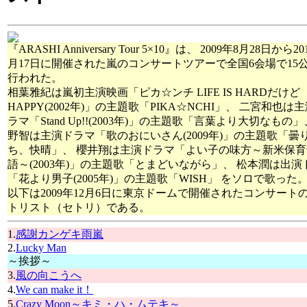
『ARASHI Anniversary Tour 5×10』は、 2009年8月28日から20
月17日に開催された嵐のコンサートツアーで全国6会場で15
行われた。
相葉雅紀は嵐初主演映画「ピカ☆ンチ LIFE IS HARDだけど
HAPPY(2002年)」の主題歌「PIKA☆NCHI」、 二宮和也は
ラマ「Stand Up!!(2003年)」の主題歌「言葉より大切なもの」
野智は主演ドラマ「歌のおにいさん(2009年)」の主題歌「曇
ち、快晴」、 櫻井翔は主演ドラマ「よい子の味方～新米保育
語～(2003年)」の主題歌「とまどいながら」、 松本潤は出演
「花より男子(2005年)」の主題歌「WISH」 をソロで歌った
以下は2009年12月6日に東京ドームで開催されたコンサート
トリスト（セトリ）である。
1.
感謝カンゲキ雨嵐
2.
Lucky Man
～挨拶～
3.
風の向こうへ
4.
We can make it！
5.
Crazy Moon～キミ・ハ・ムテキ～