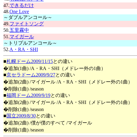
47.
できるだけ
48.
One Love
～ダブルアンコール～
49.
ファイトソング
50.
五里霧中
51.
マイガール
～トリプルアンコール～
52.
A・RA・SHI
■
札幌ドーム2009/11/15
との違い
�追加(1曲) /A・RA・SHI（メドレー外の1曲）
■
京セラドーム2009/9/27
との違い
�追加(2曲) /マイガール /A・RA・SHI（メドレー外の1曲）
�削除(1曲) /season
■
福岡ドーム2009/9/19
との違い
�追加(2曲) /マイガール /A・RA・SHI（メドレー外の1曲）
�削除(1曲) /season
■
国立2009/8/30
との違い
�追加(2曲) /僕が僕のすべて /マイガール
�削除(1曲) /season