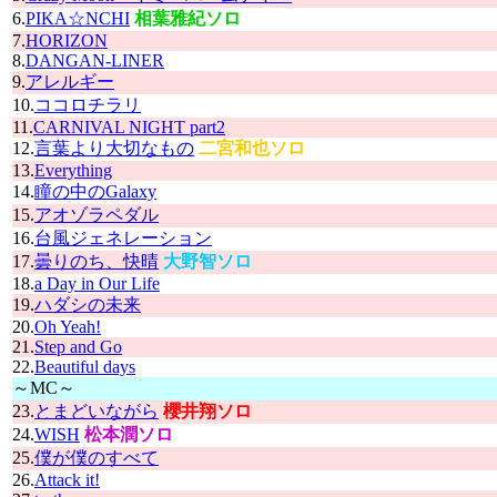
6.
PIKA☆NCHI
相葉雅紀ソロ
7.
HORIZON
8.
DANGAN-LINER
9.
アレルギー
10.
ココロチラリ
11.
CARNIVAL NIGHT part2
12.
言葉より大切なもの
二宮和也ソロ
13.
Everything
14.
瞳の中のGalaxy
15.
アオゾラペダル
16.
台風ジェネレーション
17.
曇りのち、快晴
大野智ソロ
18.
a Day in Our Life
19.
ハダシの未来
20.
Oh Yeah!
21.
Step and Go
22.
Beautiful days
～MC～
23.
とまどいながら
櫻井翔ソロ
24.
WISH
松本潤ソロ
25.
僕が僕のすべて
26.
Attack it!