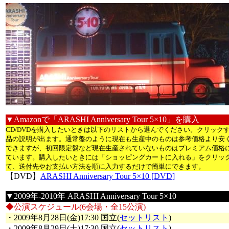
▼Amazonで「ARASHI Anniversary Tour 5×10」を購入
CD/DVDを購入したいときは以下のリストから選んでください。クリック
品の説明が出ます。通常盤のように現在も生産中のものは参考価格より安
できますが、初回限定盤など現在生産されていないものはプレミアム価格
ています。購入したいときには「ショッピングカートに入れる」をクリッ
て、送付先やお支払い方法を順に入力するだけで簡単にできます。
【DVD】
ARASHI Anniversary Tour 5×10 [DVD]
▼2009年-2010年 ARASHI Anniversary Tour 5×10
◆公演スケジュール(6会場・全15公演)
・2009年8月28日(金)17:30 国立(
セットリスト
)
・2009年8月29日(土)17:30 国立(
セットリスト
)