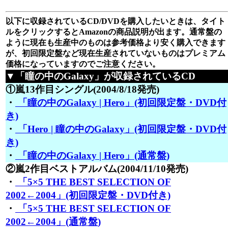
以下に収録されているCD/DVDを購入したいときは、タイト
ルをクリックするとAmazonの商品説明が出ます。通常盤の
ように現在も生産中のものは参考価格より安く購入できます
が、初回限定盤など現在生産されていないものはプレミアム
価格になっていますのでご注意ください。
▼「瞳の中のGalaxy」が収録されているCD
①嵐13作目シングル(2004/8/18発売)
・
「瞳の中のGalaxy | Hero」(初回限定盤・DVD付
き)
・
「Hero | 瞳の中のGalaxy」(初回限定盤・DVD付
き)
・
「瞳の中のGalaxy | Hero」(通常盤)
②嵐2作目ベストアルバム(2004/11/10発売)
・
「5×5 THE BEST SELECTION OF
2002←2004」(初回限定盤・DVD付き)
・
「5×5 THE BEST SELECTION OF
2002←2004」(通常盤)