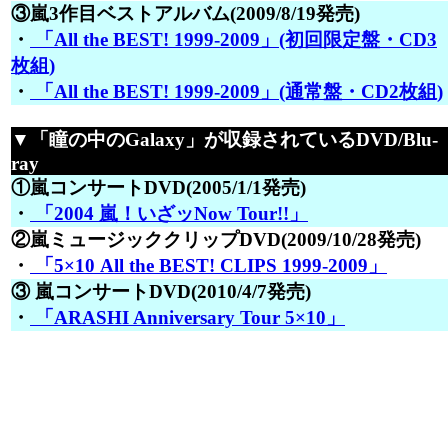
③嵐3作目ベストアルバム(2009/8/19発売)
・
「All the BEST! 1999-2009」(初回限定盤・CD3
枚組)
・
「All the BEST! 1999-2009」(通常盤・CD2枚組)
▼「瞳の中のGalaxy」が収録されているDVD/Blu-
ray
①嵐コンサートDVD(2005/1/1発売)
・
「2004 嵐！いざッNow Tour!!」
②嵐ミュージッククリップDVD(2009/10/28発売)
・
「5×10 All the BEST! CLIPS 1999-2009」
③ 嵐コンサートDVD(2010/4/7発売)
・
「ARASHI Anniversary Tour 5×10」