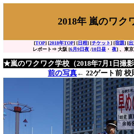
2018年 嵐のワ
[
TOP
] [
2018年TOP
] [
日程
] [
チケット
] [
宿題
] [
出
レポート⇒ 大阪 [
6月9日夜
/
10日昼
・
夜
] 、東京 
★嵐のワクワク学校（2018年7月1日撮
前の写真
←
22ゲート前 校