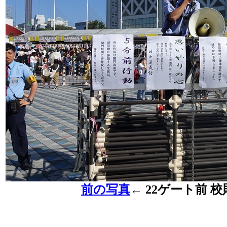
前の写真
←
22ゲート前 校