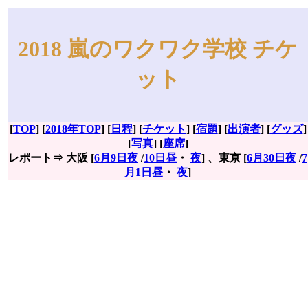
2018 嵐のワクワク学校 チケ
ット
[
TOP
] [
2018年TOP
] [
日程
] [
チケット
] [
宿題
] [
出演者
] [
グッズ
]
[
写真
] [
座席
]
レポート⇒ 大阪 [
6月9日夜
/
10日昼
・
夜
] 、東京 [
6月30日夜
/
7
月1日昼
・
夜
]