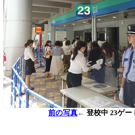
前の写真
←
登校中 23ゲー