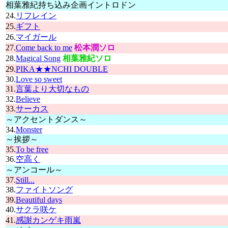
相葉雅紀持ち込み企画イントロドン
24.
リフレイン
25.
ギフト
26.
マイガール
27.
Come back to me
松本潤ソロ
28.
Magical Song
相葉雅紀ソロ
29.
PIKA★★NCHI DOUBLE
30.
Love so sweet
31.
言葉より大切なもの
32.
Believe
33.
サーカス
～アクセントダンス～
34.
Monster
～挨拶～
35.
To be free
36.
空高く
～アンコール～
37.
Still...
38.
ファイトソング
39.
Beautiful days
40.
サクラ咲ケ
41.
感謝カンゲキ雨嵐