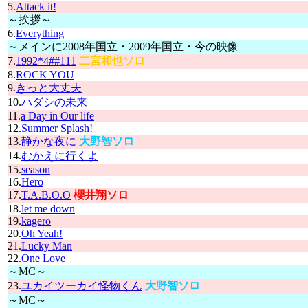
5.
Attack it!
～挨拶～
6.
Everything
～メインに2008年国立・2009年国立・今の映像
7.
1992*4##111
二宮和也ソロ
8.
ROCK YOU
9.
きっと大丈夫
10.
ハダシの未来
11.
a Day in Our life
12.
Summer Splash!
13.
静かな夜に
大野智ソロ
14.
むかえに行くよ
15.
season
16.
Hero
17.
T.A.B.O.O
櫻井翔ソロ
18.
let me down
19.
kagero
20.
Oh Yeah!
21.
Lucky Man
22.
One Love
～MC～
23.
ユカイツーカイ怪物くん
大野智ソロ
～MC～