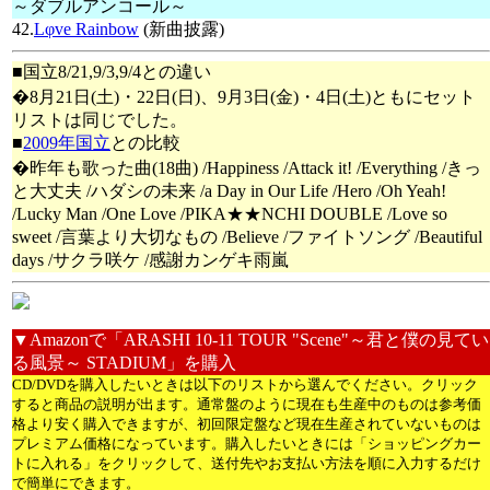
～ダブルアンコール～
42.
Lφve Rainbow
(新曲披露)
■国立8/21,9/3,9/4との違い
�8月21日(土)・22日(日)、9月3日(金)・4日(土)ともにセット
リストは同じでした。
■
2009年国立
との比較
�昨年も歌った曲(18曲) /Happiness /Attack it! /Everything /きっ
と大丈夫 /ハダシの未来 /a Day in Our Life /Hero /Oh Yeah!
/Lucky Man /One Love /PIKA★★NCHI DOUBLE /Love so
sweet /言葉より大切なもの /Believe /ファイトソング /Beautiful
days /サクラ咲ケ /感謝カンゲキ雨嵐
▼Amazonで「ARASHI 10-11 TOUR "Scene"～君と僕の見てい
る風景～ STADIUM」を購入
CD/DVDを購入したいときは以下のリストから選んでください。クリック
すると商品の説明が出ます。通常盤のように現在も生産中のものは参考価
格より安く購入できますが、初回限定盤など現在生産されていないものは
プレミアム価格になっています。購入したいときには「ショッピングカー
トに入れる」をクリックして、送付先やお支払い方法を順に入力するだけ
で簡単にできます。