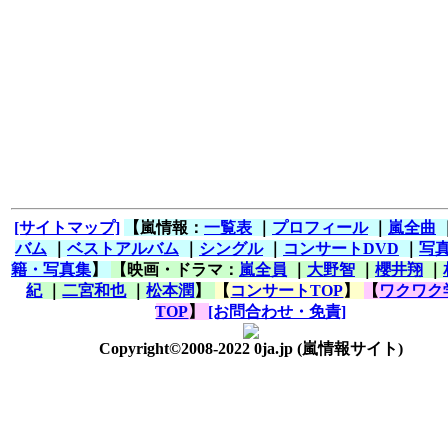
[サイトマップ]
【嵐情報：
一覧表
｜
プロフィール
｜
嵐全曲
バム
｜
ベストアルバム
｜
シングル
｜
コンサートDVD
｜
写
籍・写真集
】
【映画・ドラマ：
嵐全員
｜
大野智
｜
櫻井翔
｜
紀
｜
二宮和也
｜
松本潤
】
【
コンサートTOP
】
【
ワクワク
TOP
】
[お問合わせ・免責]
Copyright©2008-2022 0ja.jp
(嵐情報サイト)