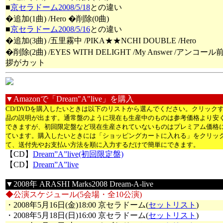
■
京セラドーム2008/5/18
との違い
�追加(1曲) /Hero �削除(0曲)
■
京セラドーム2008/5/16
との違い
�追加(3曲) /五里霧中 /PIKA★★NCHI DOUBLE /Hero
�削除(2曲) /EYES WITH DELIGHT /My Answer /アンコー
拶がカット
▼Amazonで「Dream"A"live」を購入
CD/DVDを購入したいときは以下のリストから選んでください。クリック
品の説明が出ます。通常盤のように現在も生産中のものは参考価格より安
できますが、初回限定盤など現在生産されていないものはプレミアム価格
ています。購入したいときには「ショッピングカートに入れる」をクリッ
て、送付先やお支払い方法を順に入力するだけで簡単にできます。
【CD】
Dream”A”live(初回限定盤)
【CD】
Dream”A”live
▼2008年 ARASHI Marks2008 Dream-A-live
◆公演スケジュール(5会場・全10公演)
・2008年5月16日(金)18:00 京セラドーム(
セットリスト
)
・2008年5月18日(日)16:00 京セラドーム(
セットリスト
)