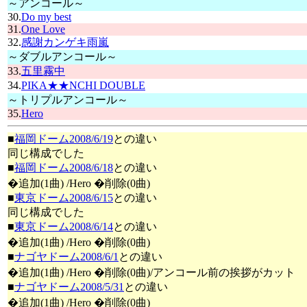
～アンコール～
30.
Do my best
31.
One Love
32.
感謝カンゲキ雨嵐
～ダブルアンコール～
33.
五里霧中
34.
PIKA★★NCHI DOUBLE
～トリプルアンコール～
35.
Hero
■
福岡ドーム2008/6/19
との違い
同じ構成でした
■
福岡ドーム2008/6/18
との違い
�追加(1曲) /Hero �削除(0曲)
■
東京ドーム2008/6/15
との違い
同じ構成でした
■
東京ドーム2008/6/14
との違い
�追加(1曲) /Hero �削除(0曲)
■
ナゴヤドーム2008/6/1
との違い
�追加(1曲) /Hero �削除(0曲)/アンコール前の挨拶がカット
■
ナゴヤドーム2008/5/31
との違い
�追加(1曲) /Hero �削除(0曲)