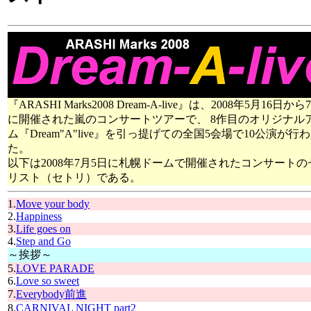
『ARASHI Marks2008 Dream-A-live』は、2008年5月16日か
に開催された嵐のコンサートツアーで、 8作目のオリジナル
ム『Dream"A"live』を引っ提げての全国5会場で10公演が行
た。
以下は2008年7月5日に札幌ドームで開催されたコンサートの
リスト（セトリ）である。
1.
Move your body
2.
Happiness
3.
Life goes on
4.
Step and Go
～挨拶～
5.
LOVE PARADE
6.
Love so sweet
7.
Everybody前進
8.
CARNIVAL NIGHT part2