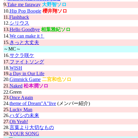
9.
Take me faraway
大野智ソロ
10.
Hip Pop Boogie
櫻井翔ソロ
11.
Flashback
12.
シリウス
13.
Hello Goodbye
相葉雅紀ソロ
14.
We can make it！
15.
きっと大丈夫
～MC～
16.
サクラ咲ケ
17.
ファイトソング
18.
WISH
19.
a Day in Our Life
20.
Gimmick Game
二宮和也ソロ
21.
Naked
松本潤ソロ
22.Green
23.
Once Again
24.
theme of Dream"A"live
(メンバー紹介)
25.
Lucky Man
26.
ハダシの未来
27.
Oh Yeah!
28.
言葉より大切なもの
29.
YOUR SONG