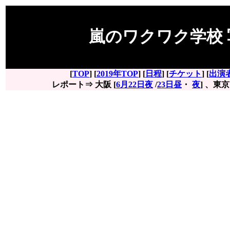
嵐のワクワク学校 写
[
TOP
] [
2019年TOP
] [
日程
] [
チケット
] [
出演
レポート⇒ 大阪 [
6月22日夜
/
23日昼
・
夜
] 、東京 