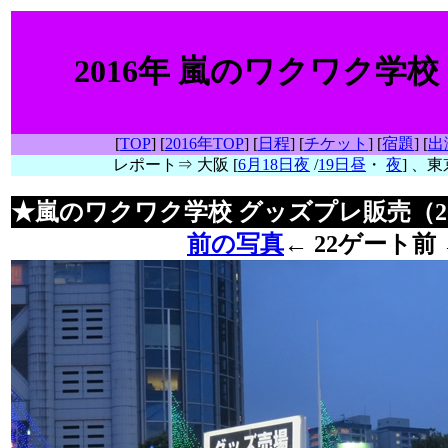
2016年 嵐のワクワク学
[
TOP
] [
2016年TOP
] [
日程
] [
チケット
] [
宿題
] [
出
レポート⇒ 大阪 [
6月18日夜
/
19日昼
・
夜
] 、東
★嵐のワクワク学校 グッズプレ販売（20
前の写真
←
22ゲート前