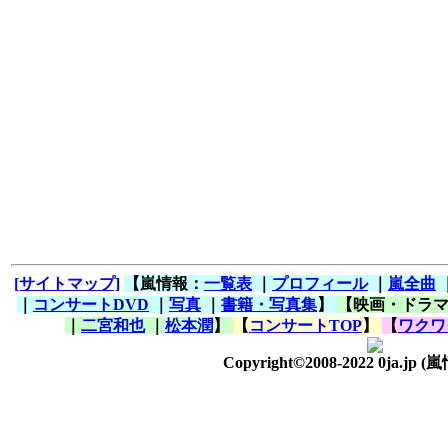
[サイトマップ]
【嵐情報：
一覧表
｜
プロフィール
｜
嵐全曲
｜
コンサートDVD
｜
写真
｜
書籍・写真集
】
【映画・ドラ
｜
二宮和也
｜
松本潤
】
【
コンサートTOP
】
【
ワクワ
Copyright©2008-2022 0ja.jp
(嵐