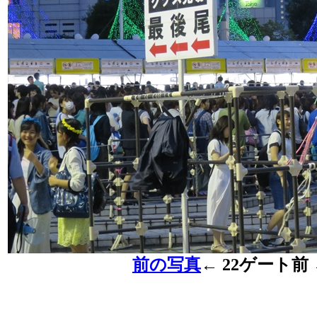
前の写真
←
22ゲート前