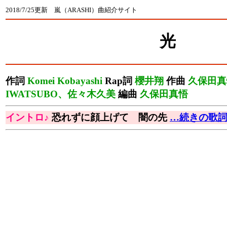
2018/7/25更新 嵐（ARASHI）曲紹介サイト
光
作詞
Komei Kobayashi
Rap詞
櫻井翔
作曲
久保田真
IWATSUBO、佐々木久美
編曲
久保田真悟
イントロ♪
恐れずに顔上げて 闇の先
…続きの歌