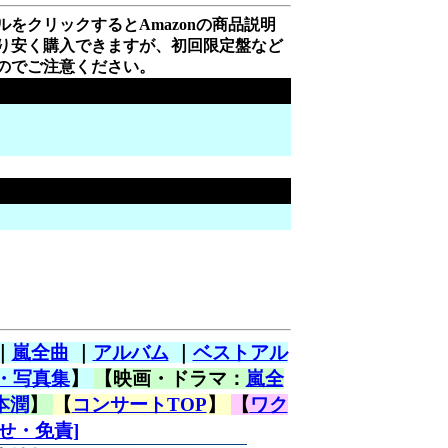
をクリックするとAmazonの商品説明
り安く購入できますが、初回限定盤など
のでご注意ください。
｜
嵐全曲
｜
アルバム
｜
ベストアル
・写真集
】
【映画・ドラマ：
嵐全
本潤
】
【
コンサートTOP
】
【
ワク
せ・免責]