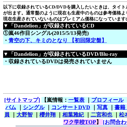
以下に収録されているCD/DVDを購入したいときは、タイトル
が出ます。通常盤のように現在も生産中のものは参考価格よ
現在生産されていないものはプレミアム価格になっています
▼「Dandelion」が収録されているCD
①嵐46作目シングル(2015/5/13発売)
・
青空の下、キミのとなり 【初回限定盤】
▼「Dandelion」が収録されているDVD/Blu-ray
・収録されているDVDは発売されていません
[サイトマップ]
【嵐情報：
一覧表
｜
プロフィール
バム
｜
シングル
｜
コンサートDVD
｜
写真
｜
書籍
員
｜
大野智
｜
櫻井翔
｜
相葉雅紀
｜
二宮和也
｜
松
ワク学校TOP
】
[お問合わ