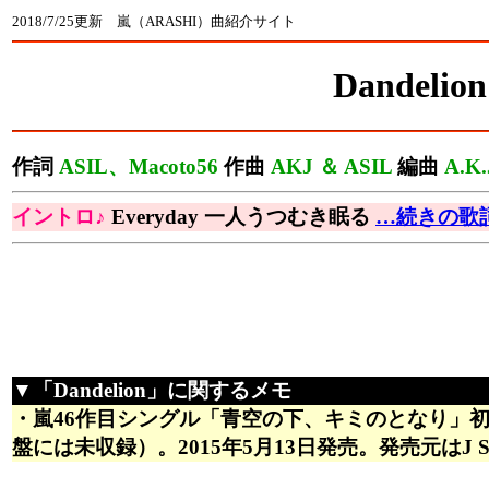
2018/7/25更新 嵐（ARASHI）曲紹介サイト
Dandelion
作詞
ASIL、Macoto56
作曲
AKJ ＆ ASIL
編曲
A.K.
イントロ♪
Everyday 一人うつむき眠る
…続きの歌
▼「Dandelion」に関するメモ
・嵐46作目シングル「青空の下、キミのとなり」
盤には未収録）。2015年5月13日発売。発売元はJ St