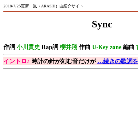
2018/7/25更新 嵐（ARASHI）曲紹介サイト
Sync
作詞
小川貴史
Rap詞
櫻井翔
作曲
U-Key zone
編曲
イントロ♪
時計の針が刻む音だけが
…続きの歌詞