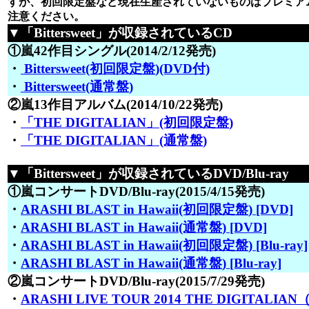
すが、初回限定盤など現在生産されていないものはプレミア
注意ください。
▼「Bittersweet」が収録されているCD
①嵐42作目シングル(2014/2/12発売)
・
Bittersweet(初回限定盤)(DVD付)
・
Bittersweet(通常盤)
②嵐13作目アルバム(2014/10/22発売)
・
「THE DIGITALIAN」(初回限定盤)
・
「THE DIGITALIAN」(通常盤)
▼「Bittersweet」が収録されているDVD/Blu-ray
①嵐コンサートDVD/Blu-ray(2015/4/15発売)
・
ARASHI BLAST in Hawaii(初回限定盤) [DVD]
・
ARASHI BLAST in Hawaii(通常盤) [DVD]
・
ARASHI BLAST in Hawaii(初回限定盤) [Blu-ray]
・
ARASHI BLAST in Hawaii(通常盤) [Blu-ray]
②嵐コンサートDVD/Blu-ray(2015/7/29発売)
・
ARASHI LIVE TOUR 2014 THE DIGITALI