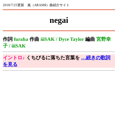
2018/7/25更新 嵐（ARASHI）曲紹介サイト
negai
作詞
furaha
作曲
iiiSAK / Dyce Taylor
編曲
宮野幸
子 / iiiSAK
イントロ♪
くちびるに落ちた言葉を
…続きの歌詞
を見る