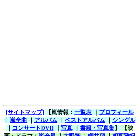
[サイトマップ]
【嵐情報：
一覧表
｜
プロフィール
｜
嵐全曲
｜
アルバム
｜
ベストアルバム
｜
シングル
｜
コンサートDVD
｜
写真
｜
書籍・写真集
】
【映
画・ドラマ：
嵐全員
｜
大野智
｜
櫻井翔
｜
相葉雅紀