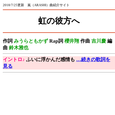
2018/7/25更新 嵐（ARASHI）曲紹介サイト
虹の彼方へ
作詞
みうらともかず
Rap詞
櫻井翔
作曲
吉川慶
編
曲
鈴木雅也
イントロ♪
ふいに浮かんだ感情も
…続きの歌詞を
見る