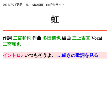
2018/7/25更新 嵐（ARASHI）曲紹介サイト
虹
作詞
二宮和也
作曲
多田慎也
編曲
三上吉直
Vocal
二宮和也
イントロ♪
いつもそうよ。
…続きの歌詞を見る