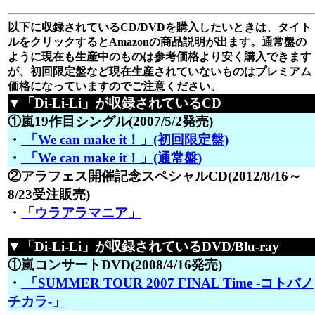
以下に収録されているCD/DVDを購入したいときは、タイト
ルをクリックするとAmazonの商品説明が出ます。通常盤の
ように現在も生産中のものは参考価格より安く購入できます
が、初回限定盤など現在生産されていないものはプレミアム
価格になっていますのでご注意ください。
▼「Di-Li-Li」が収録されているCD
①嵐19作目シングル(2007/5/2発売)
・
「We can make it！」(初回限定盤)
・
「We can make it！」(通常盤)
②アラフェス開催記念スペシャルCD(2012/8/16～
8/23受注販売)
・
「ウラアラマニア」
▼「Di-Li-Li」が収録されているDVD/Blu-ray
①嵐コンサートDVD(2008/4/16発売)
・
「SUMMER TOUR 2007 FINAL Time -コトバノ
チカラ-」