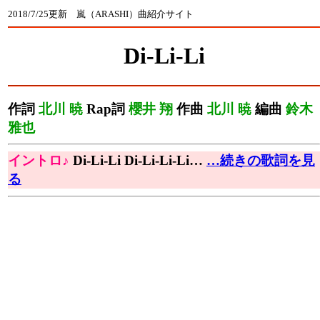
2018/7/25更新 嵐（ARASHI）曲紹介サイト
Di-Li-Li
作詞
北川 暁
Rap詞
櫻井 翔
作曲
北川 暁
編曲
鈴木
雅也
イントロ♪
Di-Li-Li Di-Li-Li-Li…
…続きの歌詞を見
る