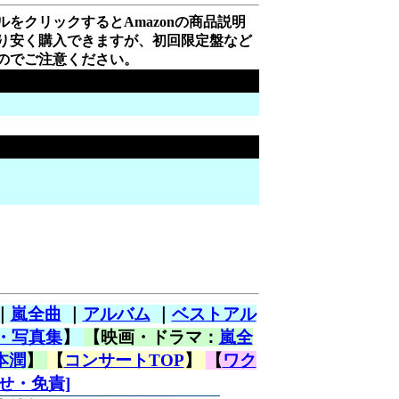
をクリックするとAmazonの商品説明
り安く購入できますが、初回限定盤など
のでご注意ください。
｜
嵐全曲
｜
アルバム
｜
ベストアル
・写真集
】
【映画・ドラマ：
嵐全
本潤
】
【
コンサートTOP
】
【
ワク
せ・免責]