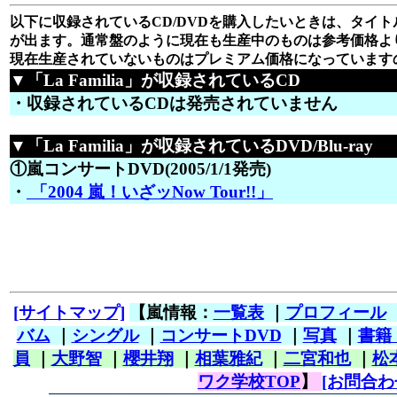
以下に収録されているCD/DVDを購入したいときは、タイトル
が出ます。通常盤のように現在も生産中のものは参考価格よ
現在生産されていないものはプレミアム価格になっています
▼「La Familia」が収録されているCD
・収録されているCDは発売されていません
▼「La Familia」が収録されているDVD/Blu-ray
①嵐コンサートDVD(2005/1/1発売)
・
「2004 嵐！いざッNow Tour!!」
[サイトマップ]
【嵐情報：
一覧表
｜
プロフィール
バム
｜
シングル
｜
コンサートDVD
｜
写真
｜
書籍
員
｜
大野智
｜
櫻井翔
｜
相葉雅紀
｜
二宮和也
｜
松
ワク学校TOP
】
[お問合わ