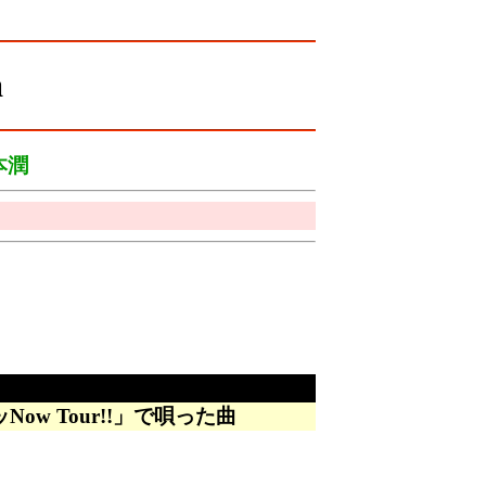
a
本潤
ow Tour!!」で唄った曲