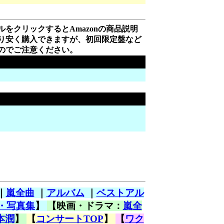
をクリックするとAmazonの商品説明
り安く購入できますが、初回限定盤など
のでご注意ください。
｜
嵐全曲
｜
アルバム
｜
ベストアル
・写真集
】
【映画・ドラマ：
嵐全
本潤
】
【
コンサートTOP
】
【
ワク