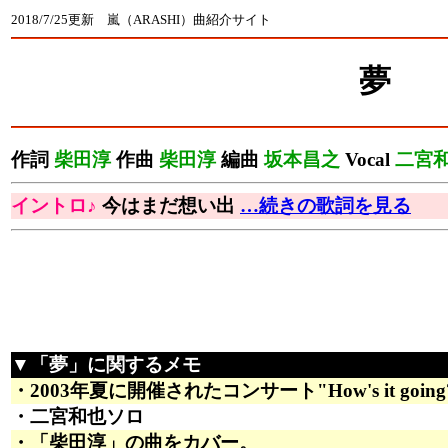
2018/7/25更新 嵐（ARASHI）曲紹介サイト
夢
作詞
柴田淳
作曲
柴田淳
編曲
坂本昌之
Vocal
二宮
イントロ♪
今はまだ想い出
…続きの歌詞を見る
▼「夢」に関するメモ
・2003年夏に開催されたコンサート"How's it goi
・二宮和也ソロ
・「柴田淳」の曲をカバー。