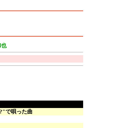
和也
ng?"で唄った曲