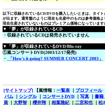
以下に収録されているCD/DVDを購入したいときは、タイトル
が出ます。通常盤のように現在も生産中のものは参考価格よ
現在生産されていないものはプレミアム価格になっています
▼「夢」が収録されているCD
・収録されているCDは発売されていません
▼「夢」が収録されているDVD/Blu-ray
①嵐コンサートDVD(2003/12/17発売)
・
「How's it going? SUMMER CONCERT 2003」
[サイトマップ]
【嵐情報：
一覧表
｜
プロフィール
バム
｜
シングル
｜
コンサートDVD
｜
写真
｜
書籍
員
｜
大野智
｜
櫻井翔
｜
相葉雅紀
｜
二宮和也
｜
松