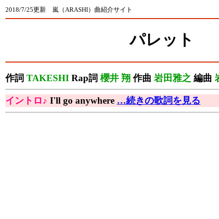
2018/7/25更新 嵐（ARASHI）曲紹介サイト
パレット
作詞
TAKESHI
Rap詞
櫻井 翔
作曲
岩田雅之
編曲
イントロ♪
I'll go anywhere
…続きの歌詞を見る