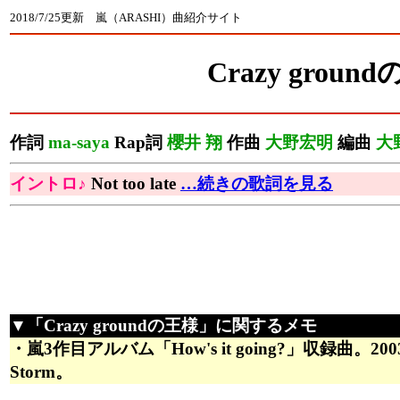
2018/7/25更新 嵐（ARASHI）曲紹介サイト
Crazy groun
作詞
ma-saya
Rap詞
櫻井 翔
作曲
大野宏明
編曲
大
イントロ♪
Not too late
…続きの歌詞を見る
▼「Crazy groundの王様」に関するメモ
・嵐3作目アルバム「How's it going?」収録曲。
Storm。