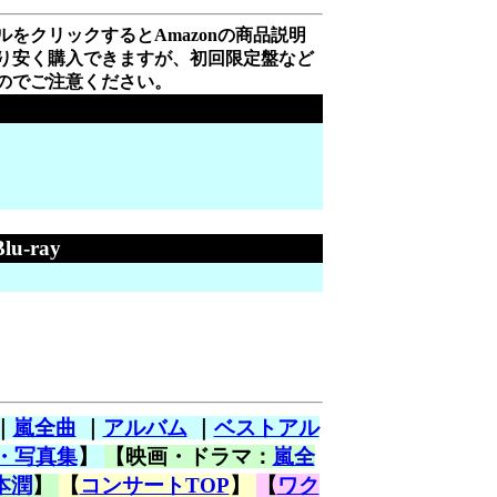
をクリックするとAmazonの商品説明
り安く購入できますが、初回限定盤など
のでご注意ください。
u-ray
｜
嵐全曲
｜
アルバム
｜
ベストアル
・写真集
】
【映画・ドラマ：
嵐全
本潤
】
【
コンサートTOP
】
【
ワク