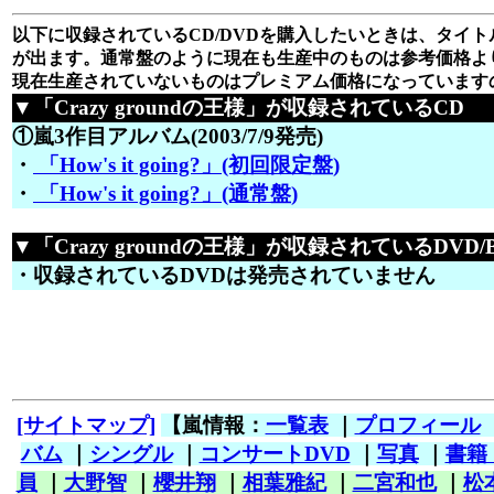
以下に収録されているCD/DVDを購入したいときは、タイトル
が出ます。通常盤のように現在も生産中のものは参考価格よ
現在生産されていないものはプレミアム価格になっています
▼「Crazy groundの王様」が収録されているCD
①嵐3作目アルバム(2003/7/9発売)
・
「How's it going?」(初回限定盤)
・
「How's it going?」(通常盤)
▼「Crazy groundの王様」が収録されているDVD/Bl
・収録されているDVDは発売されていません
[サイトマップ]
【嵐情報：
一覧表
｜
プロフィール
バム
｜
シングル
｜
コンサートDVD
｜
写真
｜
書籍
員
｜
大野智
｜
櫻井翔
｜
相葉雅紀
｜
二宮和也
｜
松