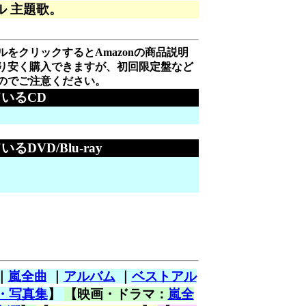
 主題歌。
をクリックするとAmazonの商品説明
り安く購入できますが、初回限定盤など
のでご注意ください。
れているCD
ているDVD/Blu-ray
｜
嵐全曲
｜
アルバム
｜
ベストアル
・写真集
】
【映画・ドラマ：
嵐全