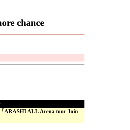
ore chance
る
モ
I ALL Arena tour Join