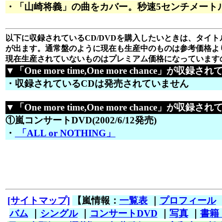
・「山崎将義」の曲をカバー。秒速5センチメートル
以下に収録されているCD/DVDを購入したいときは、タイトル
が出ます。通常盤のように現在も生産中のものは参考価格よ
現在生産されていないものはプレミアム価格になっています
▼「One more time,One more chance」が収録さ
・収録されているCDは発売されていません
▼「One more time,One more chance」が収録され
①嵐コンサートDVD(2002/6/12発売)
・
「ALL or NOTHING」
[サイトマップ]
【嵐情報：
一覧表
｜
プロフィール
バム
｜
シングル
｜
コンサートDVD
｜
写真
｜
書籍