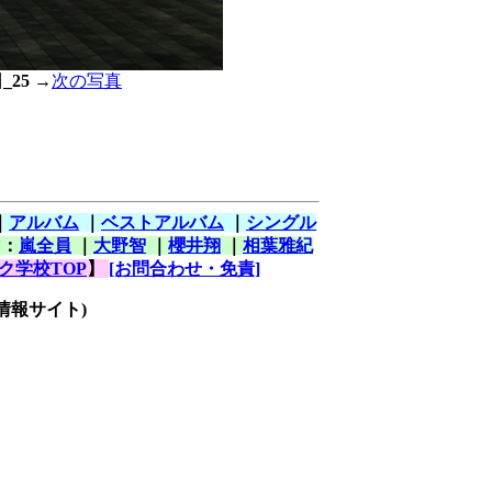
_25
→
次の写真
｜
アルバム
｜
ベストアルバム
｜
シングル
マ：
嵐全員
｜
大野智
｜
櫻井翔
｜
相葉雅紀
ク学校TOP
】
[お問合わせ・免責]
情報サイト)