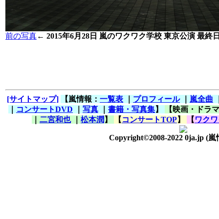
前の写真
←
2015年6月28日 嵐のワクワク学校 東京公演 最終日
[サイトマップ]
【嵐情報：
一覧表
｜
プロフィール
｜
嵐全曲
｜
コンサートDVD
｜
写真
｜
書籍・写真集
】
【映画・ドラ
｜
二宮和也
｜
松本潤
】
【
コンサートTOP
】
【
ワクワ
Copyright©2008-2022 0ja.jp
(嵐