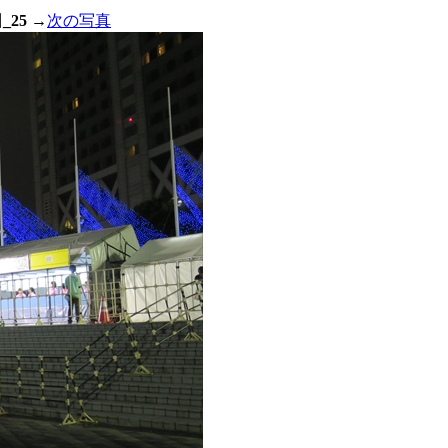
_25
→
次の写真