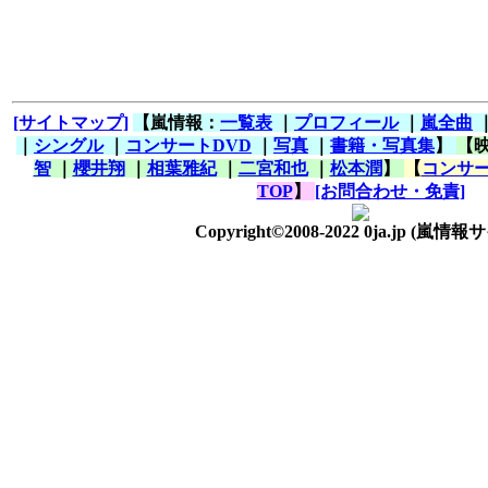
[サイトマップ]
【嵐情報：
一覧表
｜
プロフィール
｜
嵐全曲
｜
シングル
｜
コンサートDVD
｜
写真
｜
書籍・写真集
】
【
智
｜
櫻井翔
｜
相葉雅紀
｜
二宮和也
｜
松本潤
】
【
コンサー
TOP
】
[お問合わせ・免責]
Copyright©2008-2022 0ja.jp
(嵐情報サ