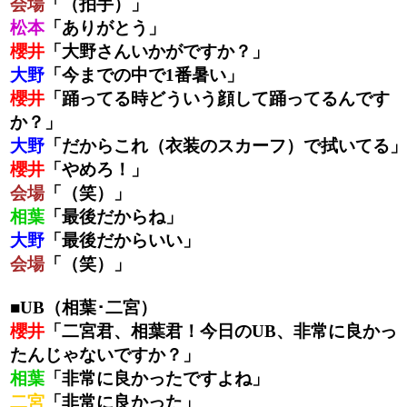
会場
「（拍手）」
松本
「ありがとう」
櫻井
「大野さんいかがですか？」
大野
「今までの中で1番暑い」
櫻井
「踊ってる時どういう顔して踊ってるんです
か？」
大野
「だからこれ（衣装のスカーフ）で拭いてる」
櫻井
「やめろ！」
会場
「（笑）」
相葉
「最後だからね」
大野
「最後だからいい」
会場
「（笑）」
■UB（相葉･二宮）
櫻井
「二宮君、相葉君！今日のUB、非常に良かっ
たんじゃないですか？」
相葉
「非常に良かったですよね」
二宮
「非常に良かった」