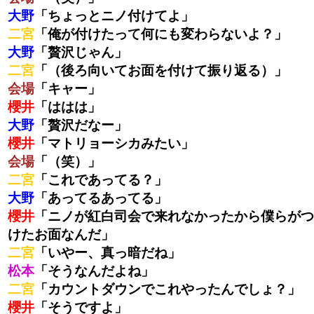
大野
「ちょっとニノ付けてよ」
二宮
「俺が付けたって何にも変わらないよ？」
大野
「贅沢じゃん」
二宮
「（後ろ向いてお面を付けて振り返る）」
会場
「キャー」
櫻井
「ははは」
大野
「贅沢だなー」
櫻井
「マトリョーシカみたい」
会場
「（笑）」
二宮
「これであってる？」
大野
「あってるあってる」
櫻井
「ニノが紅白司会で来れなかったから僕らがつ
けたお面なんだ」
二宮
「いやー、真っ暗だね」
松本
「そうなんだよね」
二宮
「カウントダウンでこれやったんでしょ？」
櫻井
「そうですよ」