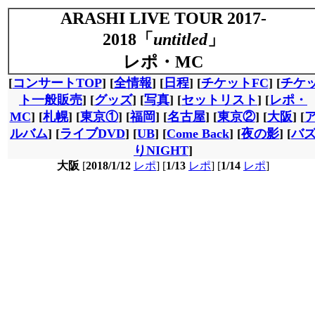
ARASHI LIVE TOUR 2017-
2018「
untitled
」
レポ・MC
[
コンサートTOP
] [
全情報
] [
日程
] [
チケットFC
] [
チケ
ト一般販売
] [
グッズ
] [
写真
] [
セットリスト
] [
レポ・
MC
] [
札幌
] [
東京①
] [
福岡
] [
名古屋
] [
東京②
] [
大阪
] [
ルバム
] [
ライブDVD
] [
UB
] [
Come Back
] [
夜の影
] [
バ
りNIGHT
]
大阪
[
2018/1/12
レポ
] [
1/13
レポ
] [
1/14
レポ
]