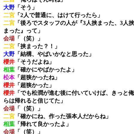
大野
「そう」
二宮
「2人で普通に、はけて行ったら」
二宮
「後ろでスタッフの人が『3人挟まった、3人
まった』って」
会場
「（笑）」
二宮
「挟まった？！」
大野
「結構、やばいかなと思った」
櫻井
「そうだよね」
相葉
「確かにやばかったよ」
松本
「超狭かったね」
櫻井
「超狭かった」
櫻井
「でも松潤が進む後に付いていけば、きっと俺
らは帰れると信じてた」
会場
「（笑）」
二宮
「確かにね、作った張本人だからね」
相葉
「帰れて良かったよ」
会場
「（笑）」