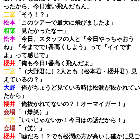
ったから、今日凄い飛んだもん」
二宮
「そう！？」
松本
「このツアーで最大に飛びましたよ」
相葉
「見たかったなー」
松本
「今日、スタッフの人と『今日やっちゃおう
ね』『今までで1番高くしよう』って『イイです
よ』って感じで」
櫻井
「俺も今日1番高く飛んだよ」
二宮
「（大野君に）2人とも（松本君・櫻井君）見
えているの？」
大野
「俺がちょうど見ている時は松潤が抜かれてい
たから」
櫻井
「俺抜かれてないの？！オーマイガー！」
会場
「（爆笑）」
二宮
「いいじゃないか！今日はの話だから！」
会場
「（笑）」
櫻井
「嘘だろ！？でも松潤の方が高いし確かに見ご