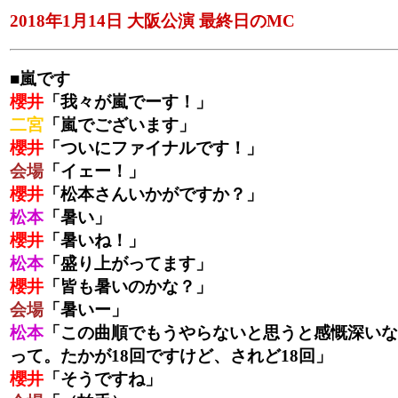
2018年1月14日 大阪公演 最終日のMC
■嵐です
櫻井
「我々が嵐でーす！」
二宮
「嵐でございます」
櫻井
「ついにファイナルです！」
会場
「イェー！」
櫻井
「松本さんいかがですか？」
松本
「暑い」
櫻井
「暑いね！」
松本
「盛り上がってます」
櫻井
「皆も暑いのかな？」
会場
「暑いー」
松本
「この曲順でもうやらないと思うと感慨深いな
って。たかが18回ですけど、されど18回」
櫻井
「そうですね」