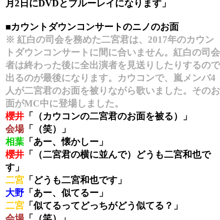
月2日にDVDとブルーレイになります」
■カウントダウンコンサートのニノのお面
※ 紅白の司会を務めた二宮君は、2017年のカウン
トダウンコンサートに間に合いません。紅白の司会
者は終わった後に全出演者を見送りしたりするので
出るのが最後になります。カウコンで、嵐メンバ4
人が二宮君のお面を被りながら歌いました。そのお
面がMC中に登場しました。
櫻井
「（カウコンの二宮君のお面を被る）」
会場
「（笑）」
相葉
「あー、懐かしー」
櫻井
「（二宮君の横に並んで）どうも二宮和也で
す」
二宮
「どうも二宮和也です」
大野
「あー、似てるー」
二宮
「似てるってどっちがどう似てる？」
会場
「（笑）」