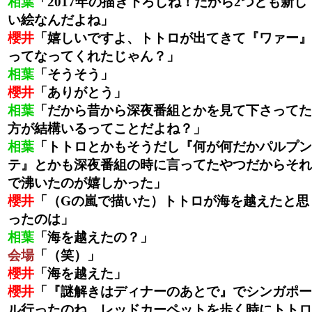
相葉
「2017年の描き下ろしね！だから2つとも新し
い絵なんだよね」
櫻井
「嬉しいですよ、トトロが出てきて『ワァー』
ってなってくれたじゃん？」
相葉
「そうそう」
櫻井
「ありがとう」
相葉
「だから昔から深夜番組とかを見て下さってた
方が結構いるってことだよね？」
相葉
「トトロとかもそうだし『何が何だかパルプン
テ』とかも深夜番組の時に言ってたやつだからそれ
で沸いたのが嬉しかった」
櫻井
「（Gの嵐で描いた）トトロが海を越えたと思
ったのは」
相葉
「海を越えたの？」
会場
「（笑）」
櫻井
「海を越えた」
櫻井
「『謎解きはディナーのあとで』でシンガポー
ル行ったのね、レッドカーペットを歩く時にトトロ