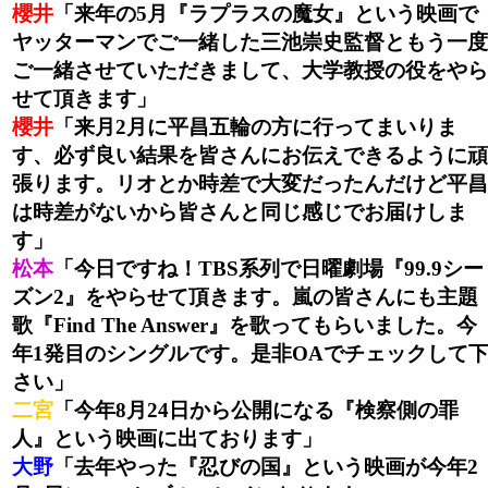
櫻井
「来年の5月『ラプラスの魔女』という映画で
ヤッターマンでご一緒した三池崇史監督ともう一度
ご一緒させていただきまして、大学教授の役をやら
せて頂きます」
櫻井
「来月2月に平昌五輪の方に行ってまいりま
す、必ず良い結果を皆さんにお伝えできるように頑
張ります。リオとか時差で大変だったんだけど平昌
は時差がないから皆さんと同じ感じでお届けしま
す」
松本
「今日ですね！TBS系列で日曜劇場『99.9シー
ズン2』をやらせて頂きます。嵐の皆さんにも主題
歌『Find The Answer』を歌ってもらいました。今
年1発目のシングルです。是非OAでチェックして
さい」
二宮
「今年8月24日から公開になる『検察側の罪
人』という映画に出ております」
大野
「去年やった『忍びの国』という映画が今年2