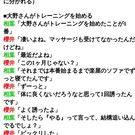
に分かれる）
■大野さんがトレーニングを始める
相葉
「大野さんがトレーニングを始めたことが1
番」
櫻井
「凄いよね。マッサージも受けてなかったんだ
けどね」
相葉
「最近だよね」
櫻井
「この1ヶ月じゃない？」
相葉
「それまでは本番始まるまで楽屋のソファでず
っと寝てたんです」
櫻井
「ずーっと」
相葉
「体に良くないだろうなと思って1回誘ったん
です」
櫻井
「よく誘ったよ」
相葉
「そしたら『やる』って言って、結構追い込ん
でるでしょ？」
櫻井
「ビックリした」