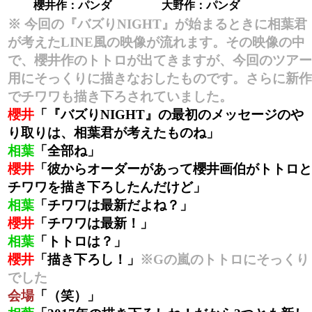
櫻井作：パンダ
大野作：パンダ
※ 今回の『バズりNIGHT』が始まるときに相葉君
が考えたLINE風の映像が流れます。その映像の中
で、櫻井作のトトロが出てきますが、今回のツアー
用にそっくりに描きなおしたものです。さらに新作
でチワワも描き下ろされていました。
櫻井
「『バズりNIGHT』の最初のメッセージのや
り取りは、相葉君が考えたものね」
相葉
「全部ね」
櫻井
「彼からオーダーがあって櫻井画伯がトトロと
チワワを描き下ろしたんだけど」
相葉
「チワワは最新だよね？」
櫻井
「チワワは最新！」
相葉
「トトロは？」
櫻井
「描き下ろし！」
※Gの嵐のトトロにそっくり
でした
会場
「（笑）」