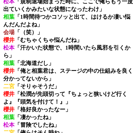
松本
「規制退場始まった時に、ここで俺らもう一度
出ていくかみたいな状態になったわけ」
相葉
「1時間待つかコソッと出て、はけるか凄い悩
んだんだよね」
会場
「（笑）」
櫻井
「むちゃくちゃ悩んだね」
松本
「汗かいた状態で、1時間いたら風邪を引くか
ら」
相葉
「北海道だし」
櫻井
「俺と相葉君は、ステージの中の仕組みを良く
分かってないから」
二宮
「そりゃそうだ」
櫻井
「松潤が先頭切って『ちょっと狭いけど行く
よ』『頭気を付けて！』」
櫻井
「格好良かったなー」
相葉
「凄かったね」
松本
「冒険でしたね」
二宮
「俺らはそん時ね」