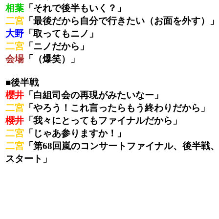
相葉
「それで後半もいく？」
二宮
「最後だから自分で行きたい（お面を外す）」
大野
「取ってもニノ」
二宮
「ニノだから」
会場
「（爆笑）」
■後半戦
櫻井
「白組司会の再現がみたいなー」
二宮
「やろう！これ言ったらもう終わりだから」
櫻井
「我々にとってもファイナルだから」
二宮
「じゃあ参りますか！」
二宮
「第68回嵐のコンサートファイナル、後半戦
スタート」