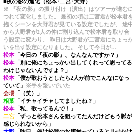
■夜の影の進化（松本･二宮･大野）
※ 『夜の影』の振り付け（演出）はツアーが進む
つれて変化しました。 最初の頃は二宮君が松本君
抱くシーンを大野君が見ている設定でしたが、 途
から大野君が2人の仲に割り込んで松本君を取り合
う設定に変わり、 昨日は大野君が二宮君にちょっ
いを出す設定になりました。 そして今日が…
松本
「今日の『夜の影』、なんなんですか？」
松本
「別に俺にちょっかい出してくれって思ってる
わけじゃないんですよ？」
松本
「僕が歌おうとしたら2人が前でこんなになっ
ていて」
※手を繋いでいた
会場
「（笑）」
相葉
「イチャイチャしてましたね？」
松本
「私、歌ってるんで！」
二宮
「ずっと松本さんを狙ってたんだけどもう脈が
感じられないから」
大野
「昨日、俺は松潤のお腹触っていると見せかけ