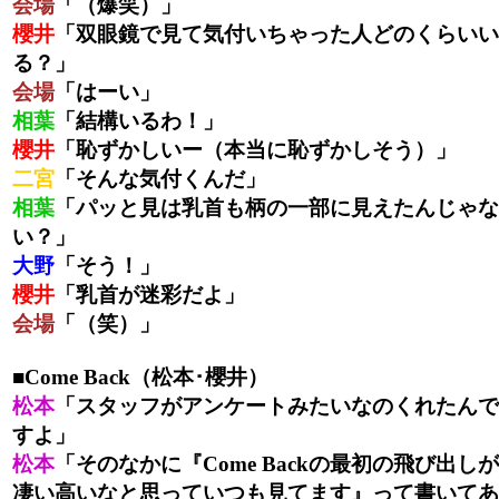
会場
「（爆笑）」
櫻井
「双眼鏡で見て気付いちゃった人どのくらいい
る？」
会場
「はーい」
相葉
「結構いるわ！」
櫻井
「恥ずかしいー（本当に恥ずかしそう）」
二宮
「そんな気付くんだ」
相葉
「パッと見は乳首も柄の一部に見えたんじゃな
い？」
大野
「そう！」
櫻井
「乳首が迷彩だよ」
会場
「（笑）」
■Come Back（松本･櫻井）
松本
「スタッフがアンケートみたいなのくれたんで
すよ」
松本
「そのなかに『Come Backの最初の飛び出しが
凄い高いなと思っていつも見てます』って書いてあ