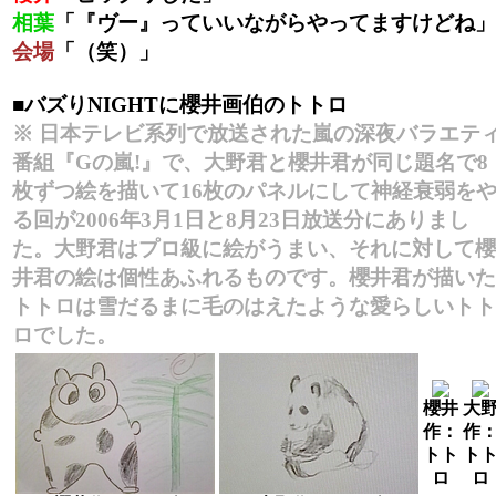
相葉
「『ヴー』っていいながらやってますけどね」
会場
「（笑）」
■バズりNIGHTに櫻井画伯のトトロ
※ 日本テレビ系列で放送された嵐の深夜バラエテ
番組『Gの嵐!』で、大野君と櫻井君が同じ題名で8
枚ずつ絵を描いて16枚のパネルにして神経衰弱を
る回が2006年3月1日と8月23日放送分にありまし
た。大野君はプロ級に絵がうまい、それに対して櫻
井君の絵は個性あふれるものです。櫻井君が描いた
トトロは雪だるまに毛のはえたような愛らしいトト
ロでした。
櫻井
大
作：
作
トト
ト
ロ
ロ