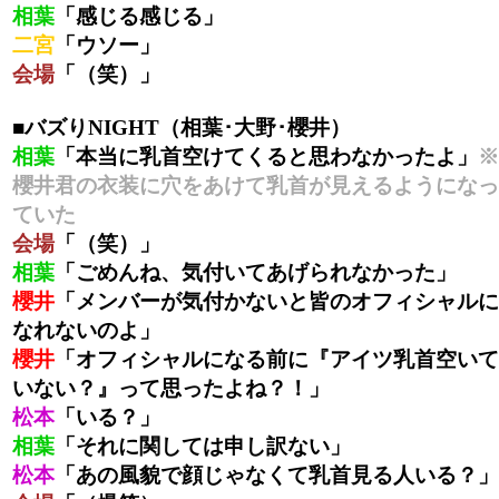
相葉
「感じる感じる」
二宮
「ウソー」
会場
「（笑）」
■バズりNIGHT（相葉･大野･櫻井）
相葉
「本当に乳首空けてくると思わなかったよ」
※
櫻井君の衣装に穴をあけて乳首が見えるようになっ
ていた
会場
「（笑）」
相葉
「ごめんね、気付いてあげられなかった」
櫻井
「メンバーが気付かないと皆のオフィシャルに
なれないのよ」
櫻井
「オフィシャルになる前に『アイツ乳首空いて
いない？』って思ったよね？！」
松本
「いる？」
相葉
「それに関しては申し訳ない」
松本
「あの風貌で顔じゃなくて乳首見る人いる？」