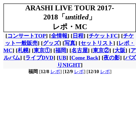
ARASHI LIVE TOUR 2017-
2018「
untitled
」
レポ・MC
[
コンサートTOP
] [
全情報
] [
日程
] [
チケットFC
] [
チケ
ット一般販売
] [
グッズ
] [
写真
] [
セットリスト
] [
レポ・
MC
] [
札幌
] [
東京①
] [
福岡
] [
名古屋
] [
東京②
] [
大阪
] [
ア
ルバム
] [
ライブDVD
] [
UB
] [
Come Back
] [
夜の影
] [
バズ
りNIGHT
]
福岡
[
12/8
レポ
] [
12/9
レポ
] [
12/10
レポ
]