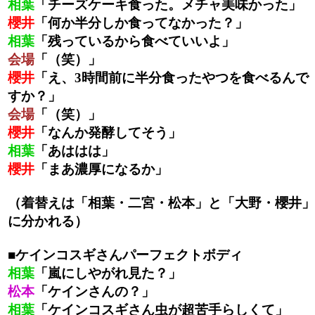
相葉
「チーズケーキ食った。メチャ美味かった」
櫻井
「何か半分しか食ってなかった？」
相葉
「残っているから食べていいよ」
会場
「（笑）」
櫻井
「え、3時間前に半分食ったやつを食べるんで
すか？」
会場
「（笑）」
櫻井
「なんか発酵してそう」
相葉
「あははは」
櫻井
「まあ濃厚になるか」
（着替えは「相葉・二宮・松本」と「大野・櫻井」
に分かれる）
■ケインコスギさんパーフェクトボディ
相葉
「嵐にしやがれ見た？」
松本
「ケインさんの？」
相葉
「ケインコスギさん虫が超苦手らしくて」