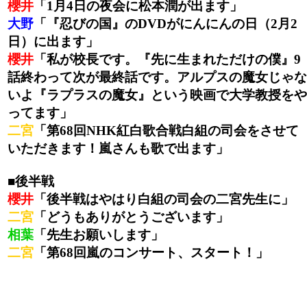
櫻井
「1月4日の夜会に松本潤が出ます」
大野
「『忍びの国』のDVDがにんにんの日（2月2
日）に出ます」
櫻井
「私が校長です。『先に生まれただけの僕』9
話終わって次が最終話です。アルプスの魔女じゃな
いよ『ラプラスの魔女』という映画で大学教授をや
ってます」
二宮
「第68回NHK紅白歌合戦白組の司会をさせて
いただきます！嵐さんも歌で出ます」
■後半戦
櫻井
「後半戦はやはり白組の司会の二宮先生に」
二宮
「どうもありがとうございます」
相葉
「先生お願いします」
二宮
「第68回嵐のコンサート、スタート！」