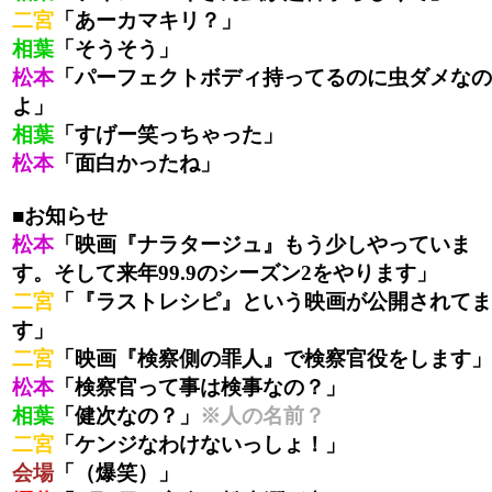
二宮
「あーカマキリ？」
相葉
「そうそう」
松本
「パーフェクトボディ持ってるのに虫ダメなの
よ」
相葉
「すげー笑っちゃった」
松本
「面白かったね」
■お知らせ
松本
「映画『ナラタージュ』もう少しやっていま
す。そして来年99.9のシーズン2をやります」
二宮
「『ラストレシピ』という映画が公開されてま
す」
二宮
「映画『検察側の罪人』で検察官役をします」
松本
「検察官って事は検事なの？」
相葉
「健次なの？」
※人の名前？
二宮
「ケンジなわけないっしょ！」
会場
「（爆笑）」