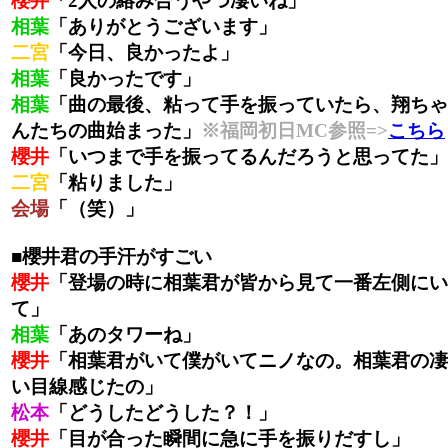
櫻井
「2人の絡み合うやつ凄いね」
相葉
「ありがとうございます」
二宮
「今日、良かったよ」
相葉
「良かったです」
相葉
「曲の最後、粘って手を振っていたら、翔ちゃ
んたちの曲始まった」
※福岡初日MC参照=>
こちら
櫻井
「いつまで手を振ってるんだろうと思ってた」
二宮
「粘りました」
会場
「（笑）」
■櫻井君の手汗がすごい
櫻井
「登場の時に相葉君が皆から見て一番左側にい
て」
相葉
「あのタワーね」
櫻井
「相葉君がいて僕がいてニノなの。相葉君の凄
い目線感じたの」
松本
「どうしたどうした？！」
櫻井
「目が合った瞬間に急に手を振りだすし」