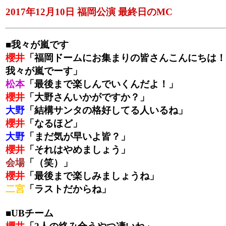
2017年12月10日 福岡公演 最終日のMC
■我々が嵐です
櫻井
「福岡ドームにお集まりの皆さんこんにちは！
我々が嵐でーす」
松本
「最後まで楽しんでいくんだよ！」
櫻井
「大野さんいかがですか？」
大野
「結構サンタの格好してる人いるね」
櫻井
「なるほど」
大野
「まだ気が早いよ皆？」
櫻井
「それはやめましょう」
会場
「（笑）」
櫻井
「最後まで楽しみましょうね」
二宮
「ラストだからね」
■UBチーム